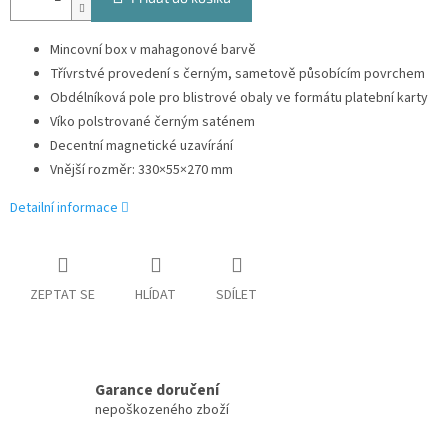
Mincovní box v mahagonové barvě
Třívrstvé provedení s černým, sametově působícím povrchem
Obdélníková pole pro blistrové obaly ve formátu platební karty
Víko polstrované černým saténem
Decentní magnetické uzavírání
Vnější rozměr: 330×55×270 mm
Detailní informace
ZEPTAT SE
HLÍDAT
SDÍLET
Garance doručení
nepoškozeného zboží