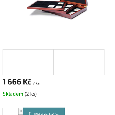
1 666 Kč
/ ks
Měrná
Skladem
(2 ks)
cena:
Přidat do košíku