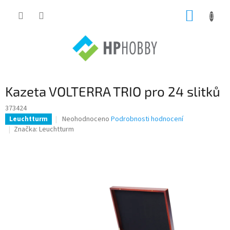
Přejít
NÁKUP
na
obsah
KOŠÍK
Kazeta VOLTERRA TRIO pro 24 slitků
373424
Průměrné
Neohodnoceno
Podrobnosti hodnocení
Leuchtturm
hodnocení
Značka:
Leuchtturm
produktu
je
0,0
z
5
hvězdiček.