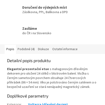
Doručení do výdejních míst
Zásilkovna, PPL, Balíkovna a DPD
Zasíláme
do ČR i na Slovensko
Popis
Podobné (4)
Diskuze
Ostatní informace
Detailní popis produktu
Elegantní prezentační etue
s mahagonovým dřevěným
dekorem pro uložení 24 slitků v blistrovém balení. Vložka s
černým sametovým povrchem obsahuje 24 čtvercových
přihrádek (86 × 54 mm). Víko je polstrováno černým saténem a o
bezpečné uzavření se stará nenápadný magnetický zámek.
Doplňkové parametry
Kategorie
:
Volterra (dřevěný design)