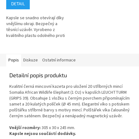
DETAIL
Kapsle se snadno otevírají díky
vnějšímu okraji. Bezpečný a
těsnící uzávěr. Vyrobeno z
kvalitního plastu odolného proti
poškrábání.
Popis
Diskuze
Ostatní informace
Detailní popis produktu
Kvalitní černá mincovní kazeta pro uložení 20 stříbrných mincí
Somalia African Wildlife Elephant (1 Oz) v kapslích LEUCHTTURM
(GRIPS 39). Obsahuje 1 vložku s černým povrchem připomínajícím
samet a 20 kulatých políček (Ø 45 mm). Elegantní víko s potiskem
polštářku stříbrné barvy s motivy mincí. Polštářek víka čalouněný
černým saténem. Bezpečný a nenápadný magnetický uzávěr.
Vnější rozměry:
305 x 30 x 245 mm.
Kapsle nejsou součástí dodávky.