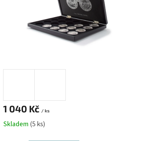
1 040 Kč
/ ks
Měrná
Skladem
(5 ks)
cena: