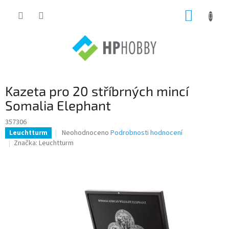
Přejít
NÁKUP
na
obsah
KOŠÍK
Kazeta pro 20 stříbrných mincí
Somalia Elephant
357306
Průměrné
Neohodnoceno
Podrobnosti hodnocení
Leuchtturm
hodnocení
Značka:
Leuchtturm
produktu
je
0,0
z
5
hvězdiček.