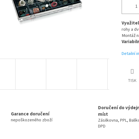
Využitel
rohy a dv
Montáž n
Variabil
Detailní 
TISK
Doručení do výdej
Garance doručení
míst
nepoškozeného zboží
Zásilkovna, PPL, Balík
DPD