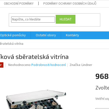
OBCHODNÍ PODMÍNKY
PODMÍNKY OCHRANY OSOBNÍCH ÚDAJŮ
HLEDAT
Optické pomůcky
Ostatní obory
Kontakty
ěratelská vitrína
íková sběratelská vitrína
Průměrné
Neohodnoceno
Podrobnosti hodnocení
Značka:
Lindner
r
hodnocení
produktu
968
je
0,0
Měrná
Zvolt
z
cena:
5
hvězdiček.
Vnitřní u