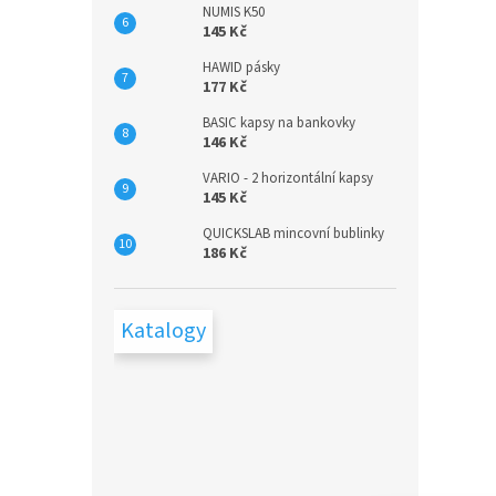
NUMIS K50
145 Kč
HAWID pásky
177 Kč
BASIC kapsy na bankovky
146 Kč
VARIO - 2 horizontální kapsy
145 Kč
QUICKSLAB mincovní bublinky
186 Kč
Katalogy