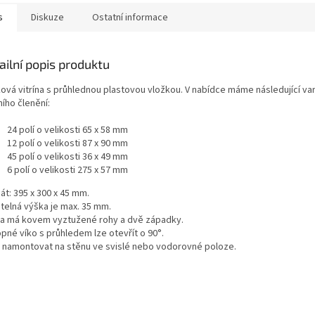
s
Diskuze
Ostatní informace
ailní popis produktu
ková vitrína s průhlednou plastovou vložkou. V nabídce máme následující va
ního členění:
24 polí o velikosti 65 x 58 mm
12 polí o velikosti 87 x 90 mm
45 polí o velikosti 36 x 49 mm
6 polí o velikosti 275 x 57 mm
át: 395 x 300 x 45 mm.
itelná výška je max. 35 mm.
ína má kovem vyztužené rohy a dvě západky.
pné víko s průhledem lze otevřít o 90°.
ji namontovat na stěnu ve svislé nebo vodorovné poloze.