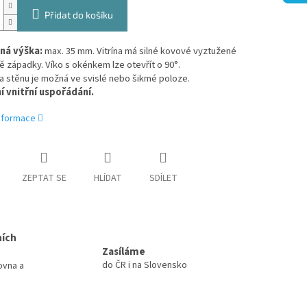
Přidat do košíku
ná výška:
max. 35 mm. Vitrína má silné kovové vyztužené
ě západky. Víko s okénkem lze otevřít o 90°.
a stěnu je možná ve svislé nebo šikmé poloze.
ní vnitřní uspořádání.
informace
ZEPTAT SE
HLÍDAT
SDÍLET
ních
Zasíláme
do ČR i na Slovensko
ovna a