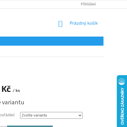
Přihlášení
NÁKUPNÍ
Prázdný košík
KOŠÍK
 Kč
/ ks
e variantu
spořádání