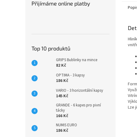
Přijímáme online platby
Popi
Det
Hliní
vnitř
Top 10 produktů
GRIPS Bublinky na mince
82 Kč
OPTIMA - 3 kapsy
186 Kč
Form
Využ
VARIO - 3 horizontální kapsy
Vitr
145 Kč
Výklo
GRANDE - 6 kapes pro pivní
Lze 
tácky
166 Kč
NUMIS EURO
186 Kč