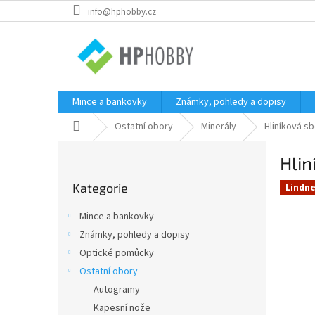
Přejít
info@hphobby.cz
na
obsah
Mince a bankovky
Známky, pohledy a dopisy
Domů
Ostatní obory
Minerály
Hliníková sb
P
Hlin
o
Přeskočit
s
Kategorie
kategorie
Lindne
t
r
Mince a bankovky
a
Známky, pohledy a dopisy
n
Optické pomůcky
n
í
Ostatní obory
p
Autogramy
a
Kapesní nože