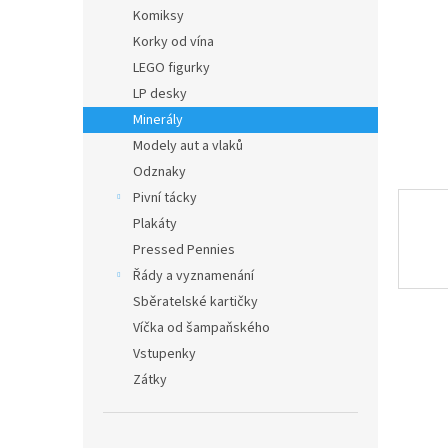
n
Komiksy
e
Korky od vína
l
LEGO figurky
LP desky
Minerály
Modely aut a vlaků
Odznaky
Pivní tácky
Plakáty
Pressed Pennies
Řády a vyznamenání
Sběratelské kartičky
Víčka od šampaňského
Vstupenky
Zátky