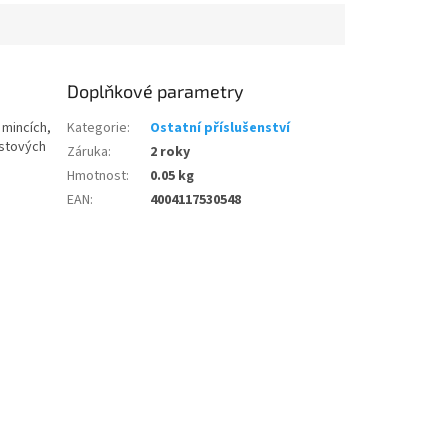
Doplňkové parametry
 mincích,
Kategorie
:
Ostatní příslušenství
astových
Záruka
:
2 roky
Hmotnost
:
0.05 kg
EAN
:
4004117530548