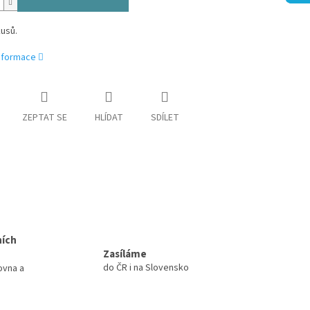
usů.
informace
ZEPTAT SE
HLÍDAT
SDÍLET
ních
Zasíláme
do ČR i na Slovensko
ovna a