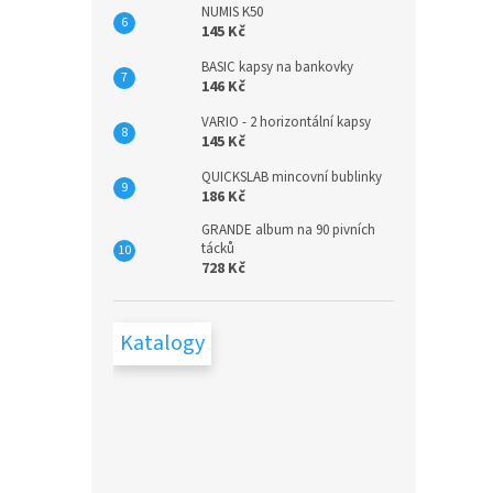
NUMIS K50
145 Kč
BASIC kapsy na bankovky
146 Kč
VARIO - 2 horizontální kapsy
145 Kč
QUICKSLAB mincovní bublinky
186 Kč
GRANDE album na 90 pivních
tácků
728 Kč
Katalogy