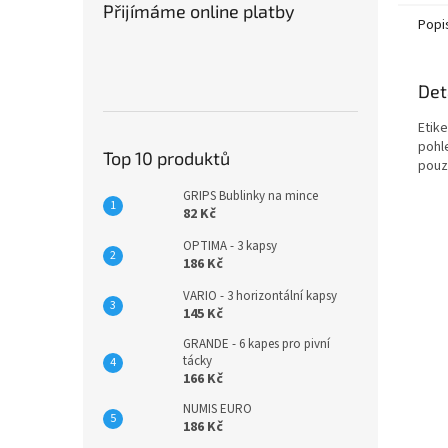
Přijímáme online platby
Popi
Det
Etik
pohle
Top 10 produktů
pouz
GRIPS Bublinky na mince
82 Kč
OPTIMA - 3 kapsy
186 Kč
VARIO - 3 horizontální kapsy
145 Kč
GRANDE - 6 kapes pro pivní
tácky
166 Kč
NUMIS EURO
186 Kč