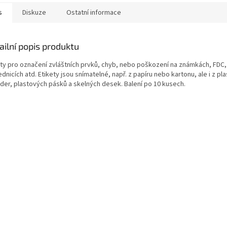
s
Diskuze
Ostatní informace
ailní popis produktu
ety pro označení zvláštních prvků, chyb, nebo poškození na známkách, FDC,
dnicích atd. Etikety jsou snímatelné, např. z papíru nebo kartonu, ale i z pl
der, plastových pásků a skelných desek. Balení po 10 kusech.