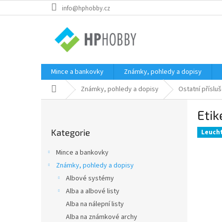
Přejít
info@hphobby.cz
na
obsah
Mince a bankovky
Známky, pohledy a dopisy
Domů
Známky, pohledy a dopisy
Ostatní příslu
P
Etik
o
Přeskočit
s
Kategorie
kategorie
Leuch
t
r
Mince a bankovky
a
Známky, pohledy a dopisy
n
Albové systémy
n
í
Alba a albové listy
p
Alba na nálepní listy
a
Alba na známkové archy