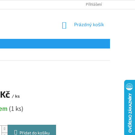
Přihlášení
NÁKUPNÍ
Prázdný košík
KOŠÍK
 Kč
/ ks
dem
(1 ks)
Přidat do košíku