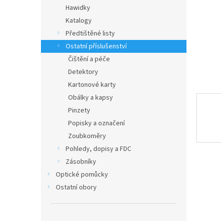
n
Hawidky
e
Katalogy
l
Předtištěné listy
Ostatní příslušenství
Čištění a péče
Detektory
Kartonové karty
Obálky a kapsy
Pinzety
Popisky a označení
Zoubkoměry
Pohledy, dopisy a FDC
Zásobníky
Optické pomůcky
Ostatní obory