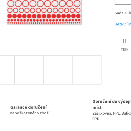
Sada 10 k
Detailní 
TISK
Doručení do výdej
Garance doručení
míst
nepoškozeného zboží
Zásilkovna, PPL, Balík
DPD