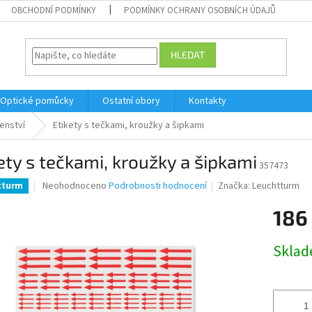
OBCHODNÍ PODMÍNKY
PODMÍNKY OCHRANY OSOBNÍCH ÚDAJŮ
HLEDAT
Optické pomůcky
Ostatní obory
Kontakty
šenství
Etikety s tečkami, kroužky a šipkami
ety s tečkami, kroužky a šipkami
357473
Průměrné
Neohodnoceno
Podrobnosti hodnocení
Značka:
Leuchtturm
tturm
hodnocení
produktu
186
je
0,0
Měrná
Skla
z
cena:
5
hvězdiček.