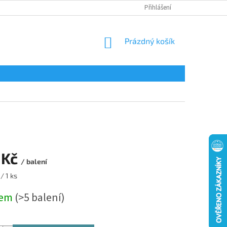
Přihlášení
NÁKUPNÍ
Prázdný košík
KOŠÍK
 Kč
/ balení
/ 1 ks
dem
(>5 balení)