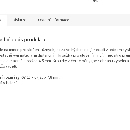
DPD
s
Diskuze
Ostatní informace
ailní popis produktu
le na mince pro uložení různých, extra velkých mincí / medailí v jednom sys
statně vyjímatelnými distančními kroužky pro uložení mincí / medailí o prů
m a o maximální výšce 4,5 mm. Kroužky z černé pěny (bez obsahu kyselin a
čovadel).
ší rozměry:
67,25 x 67,25 x 7,8 mm.
ů v balení.