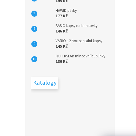
145 Kč
HAWID pásky
177 Kč
BASIC kapsy na bankovky
146 Kč
VARIO - 2 horizontální kapsy
145 Kč
QUICKSLAB mincovní bublinky
186 Kč
Katalogy