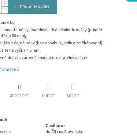
Přidat do košíku
lení 6 ks,
8 samostatně vyjímatelnými distančními kroužky (průměr
 42 do 58 mm),
oužky z černé pěny (bez obsahu kyselin a změkčovadel),
užitelná výška 4,5 mm,
vně držící a zároveň snadno otevíratelný uzávěr.
informace
ZEPTAT SE
HLÍDAT
SDÍLET
ních
Zasíláme
do ČR i na Slovensko
ovna a