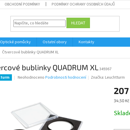
OBCHODNÍ PODMÍNKY
PODMÍNKY OCHRANY OSOBNÍCH ÚDAJŮ
HLEDAT
Optické pomůcky
Ostatní obory
Kontakty
Čtvercové bublinky QUADRUM XL
ercové bublinky QUADRUM XL
349367
Průměrné
Neohodnoceno
Podrobnosti hodnocení
Značka:
Leuchtturm
tturm
hodnocení
produktu
207
je
0,0
Měrná
34,50 Kč 
z
cena:
5
Skla
hvězdiček.