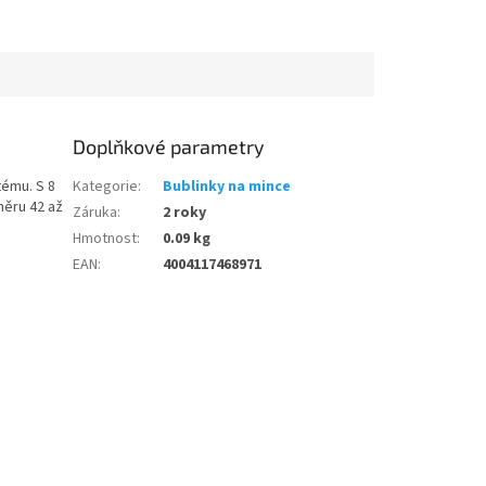
Doplňkové parametry
tému. S 8
Kategorie
:
Bublinky na mince
měru 42 až
Záruka
:
2 roky
Hmotnost
:
0.09 kg
EAN
:
4004117468971