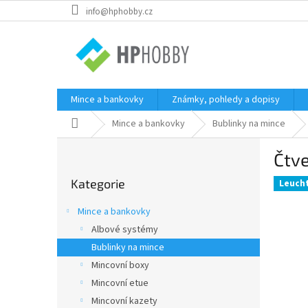
Přejít
info@hphobby.cz
na
obsah
Mince a bankovky
Známky, pohledy a dopisy
Domů
Mince a bankovky
Bublinky na mince
P
Čtv
o
Přeskočit
s
Kategorie
kategorie
Leuch
t
r
Mince a bankovky
a
Albové systémy
n
Bublinky na mince
n
í
Mincovní boxy
p
Mincovní etue
a
Mincovní kazety