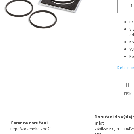
Ba
S 
od
Kr
Vy
Pe
Detailní 
TISK
Doručení do výdej
Garance doručení
míst
nepoškozeného zboží
Zásilkovna, PPL, Balík