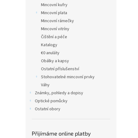
n
Mincovní kufry
e
Mincovní plata
l
Mincovní rámečky
Mincovní vitríny
Čištění a péče
Katalogy
€0 anuláty
Obálky a kapsy
Ostatní příslušenství
Stohovatelné mincovní prvky
Váhy
Známky, pohledy a dopisy
Optické pomůcky
Ostatní obory
Přijímáme online platby