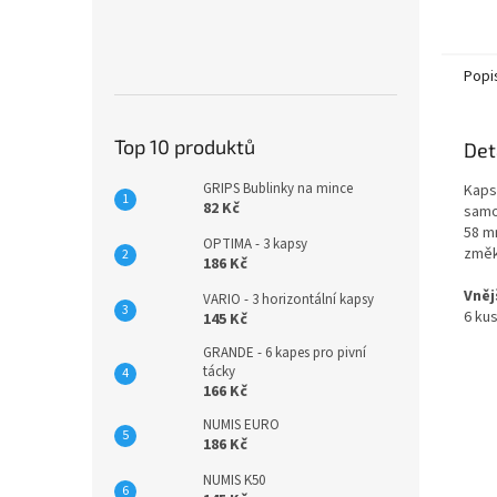
Popi
Top 10 produktů
Det
GRIPS Bublinky na mince
Kaps
82 Kč
samo
58 m
OPTIMA - 3 kapsy
změk
186 Kč
Vněj
VARIO - 3 horizontální kapsy
6 kus
145 Kč
GRANDE - 6 kapes pro pivní
tácky
166 Kč
NUMIS EURO
186 Kč
NUMIS K50