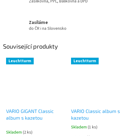
Zásilkovna, PPL, Balíkovna a DPD
Zasíláme
do ČR i na Slovensko
Související produkty
Leuchtturm
Leuchtturm
VARIO GIGANT Classic
VARIO Classic album s
album s kazetou
kazetou
Skladem
(1 ks)
Průměrné
Skladem
(2 ks)
hodnocení