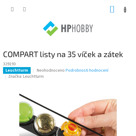
Přejít
NÁKUP
na
obsah
KOŠÍK
COMPART listy na 35 víček a zátek
329193
Průměrné
Neohodnoceno
Podrobnosti hodnocení
Leuchtturm
hodnocení
Značka:
Leuchtturm
produktu
je
0,0
z
5
hvězdiček.