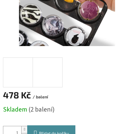
478 Kč
/ balení
Měrná
Skladem
(2 balení)
cena:
Přidat do košíku