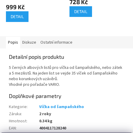
728 Kč
produktu
999 Kč
je
DETAIL
5,0
DETAIL
z
5
hvězdiček.
Popis
Diskuze
Ostatní informace
Detailní popis produktu
5 černých albových listů pro víčka od šampaňského, nebo zátek
a 5 mezilistů. Na jeden list se vejde 35 víček od šampaňského
nebo korunkových uzávěrů.
Vhodné pro pořadače VARIO.
Doplňkové parametry
Kategorie
:
Víčka od šampaňského
Záruka
:
2 roky
Hmotnost
:
0.34 kg
EAN
:
4004117128240