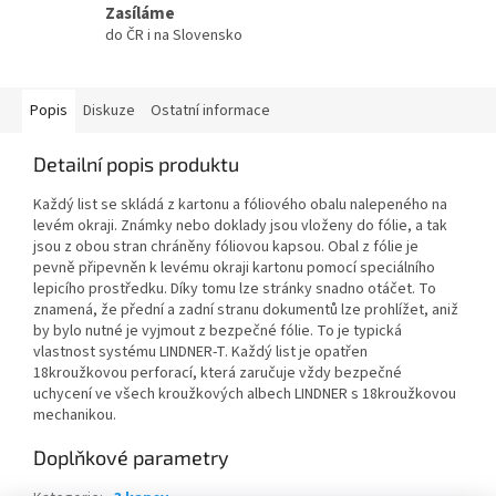
Zasíláme
do ČR i na Slovensko
Popis
Diskuze
Ostatní informace
Detailní popis produktu
Každý list se skládá z kartonu a fóliového obalu nalepeného na
levém okraji. Známky nebo doklady jsou vloženy do fólie, a tak
jsou z obou stran chráněny fóliovou kapsou. Obal z fólie je
pevně připevněn k levému okraji kartonu pomocí speciálního
lepicího prostředku. Díky tomu lze stránky snadno otáčet. To
znamená, že přední a zadní stranu dokumentů lze prohlížet, aniž
by bylo nutné je vyjmout z bezpečné fólie. To je typická
vlastnost systému LINDNER-T. Každý list je opatřen
18kroužkovou perforací, která zaručuje vždy bezpečné
uchycení ve všech kroužkových albech LINDNER s 18kroužkovou
mechanikou.
Doplňkové parametry