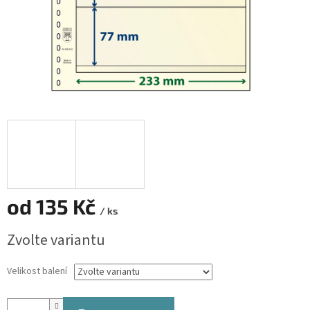
od
135 Kč
/ ks
Měrná
Zvolte variantu
cena:
Velikost balení