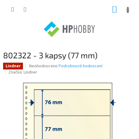
Přejít
NÁKUP
na
obsah
KOŠÍK
802322 - 3 kapsy (77 mm)
Průměrné
Neohodnoceno
Podrobnosti hodnocení
Lindner
hodnocení
Značka:
Lindner
produktu
je
0,0
z
5
hvězdiček.