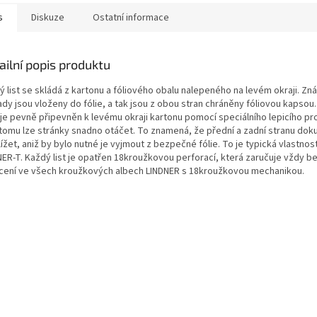
s
Diskuze
Ostatní informace
ailní popis produktu
ý list se skládá z kartonu a fóliového obalu nalepeného na levém okraji. Z
dy jsou vloženy do fólie, a tak jsou z obou stran chráněny fóliovou kapsou.
e je pevně připevněn k levému okraji kartonu pomocí speciálního lepicího pr
 tomu lze stránky snadno otáčet. To znamená, že přední a zadní stranu dok
ížet, aniž by bylo nutné je vyjmout z bezpečné fólie. To je typická vlastno
NER-T. Každý list je opatřen 18kroužkovou perforací, která zaručuje vždy 
cení ve všech kroužkových albech LINDNER s 18kroužkovou mechanikou.