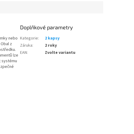
Doplňkové parametry
námky nebo
Kategorie
:
2 kapsy
 Obal z
Záruka
:
2 roky
ostředku.
EAN
:
Zvolte variantu
umentů lze
st systému
bezpečné