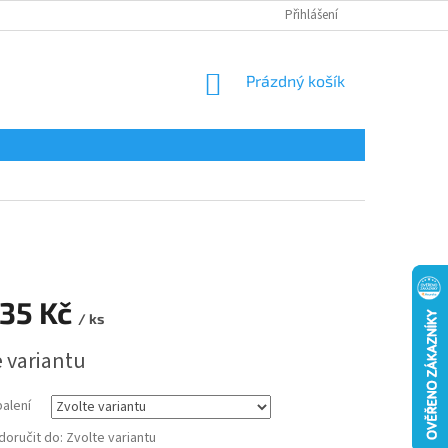
Přihlášení
NÁKUPNÍ
Prázdný košík
KOŠÍK
35 Kč
/ ks
e variantu
balení
oručit do:
Zvolte variantu