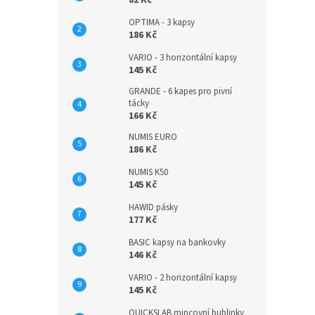
82 Kč
OPTIMA - 3 kapsy
186 Kč
VARIO - 3 horizontální kapsy
145 Kč
GRANDE - 6 kapes pro pivní
tácky
166 Kč
NUMIS EURO
186 Kč
NUMIS K50
145 Kč
HAWID pásky
177 Kč
BASIC kapsy na bankovky
146 Kč
VARIO - 2 horizontální kapsy
145 Kč
QUICKSLAB mincovní bublinky