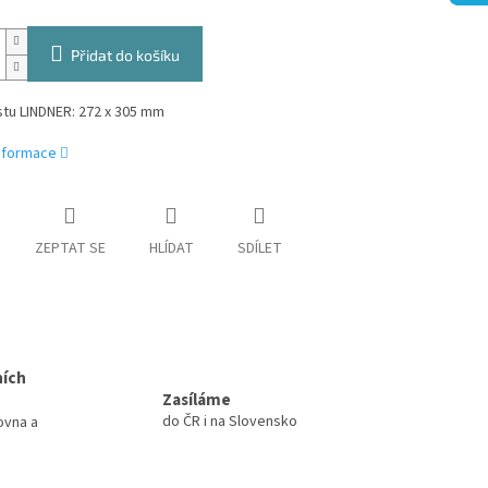
Přidat do košíku
stu LINDNER: 272 x 305 mm
informace
ZEPTAT SE
HLÍDAT
SDÍLET
ních
Zasíláme
do ČR i na Slovensko
ovna a