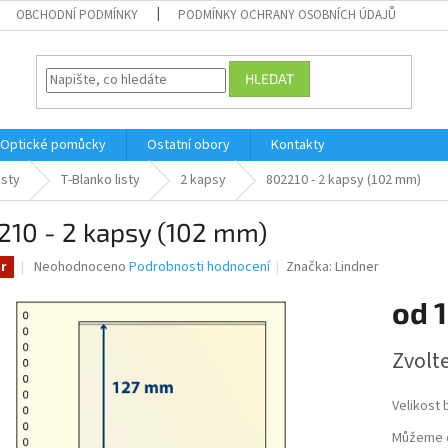
OBCHODNÍ PODMÍNKY
PODMÍNKY OCHRANY OSOBNÍCH ÚDAJŮ
HLEDAT
Optické pomůcky
Ostatní obory
Kontakty
isty
T-Blanko listy
2 kapsy
802210 - 2 kapsy (102 mm)
210 - 2 kapsy (102 mm)
Průměrné
Neohodnoceno
Podrobnosti hodnocení
Značka:
Lindner
r
hodnocení
produktu
od
1
je
0,0
Měrná
Zvolt
z
cena:
5
hvězdiček.
Velikost 
Můžeme d