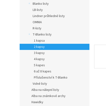
n
Blanko listy
e
LB-listy
l
Lindner průhledné listy
OMNIA
R-listy
T-Blanko listy
1 kapsa
2 kapsy
3 kapsy
4 kapsy
5 kapes
6 až 8 kapes
Příslušenství k T-Blanko
Volné listy
Alba na nálepní listy
Alba na známkové archy
Hawidky