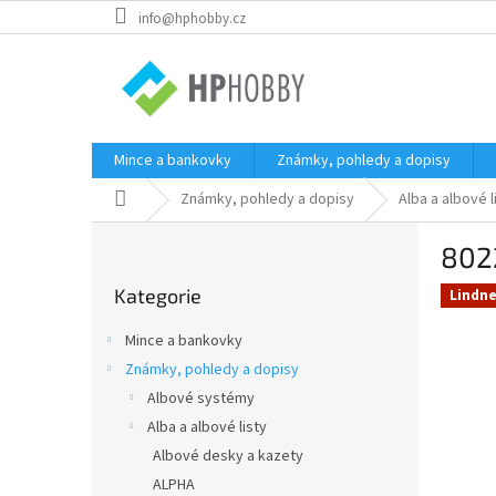
Přejít
info@hphobby.cz
na
obsah
Mince a bankovky
Známky, pohledy a dopisy
Domů
Známky, pohledy a dopisy
Alba a albové l
P
802
o
Přeskočit
s
Kategorie
kategorie
Lindne
t
r
Mince a bankovky
a
Známky, pohledy a dopisy
n
Albové systémy
n
í
Alba a albové listy
p
Albové desky a kazety
a
ALPHA