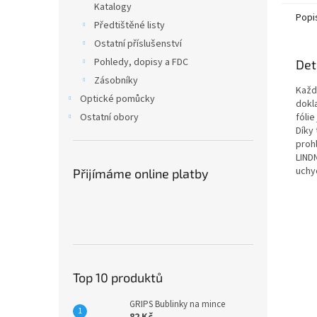
Katalogy
Popi
Předtištěné listy
Ostatní příslušenství
Pohledy, dopisy a FDC
Det
Zásobníky
Každ
Optické pomůcky
dokla
fóli
Ostatní obory
Díky
prohl
LIND
uchy
Přijímáme online platby
Top 10 produktů
GRIPS Bublinky na mince