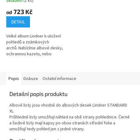
Skladem
(1 ks)
723 Kč
od
DETAIL
Velké album Lindner k uložení
pohledů a známkových
archů. Nabízíme albové desky,
ochrannou kazetu, nebo
výhodnou sadu.Červené a
modré provedení.
Popis
Diskuze
Ostatní informace
Detailní popis produktu
Albové listy jsou vhodné do albových desek Lindner STANDARD
XL.
Průhledné listy umožňují náhled na obě strany pohlednice. Černé
a šedivé listy mají kapsy po obou stranách střední folie a
umožňují tedy pohled jen z jedné strany.