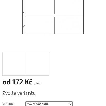
od
172 Kč
/ ks
Měrná
Zvolte variantu
cena:
Varianta