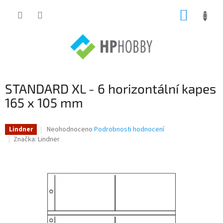
Přejít
NÁKUP
na
obsah
KOŠÍK
STANDARD XL - 6 horizontální kapes
165 x 105 mm
Průměrné
Neohodnoceno
Podrobnosti hodnocení
Lindner
hodnocení
Značka:
Lindner
produktu
je
0,0
z
5
hvězdiček.