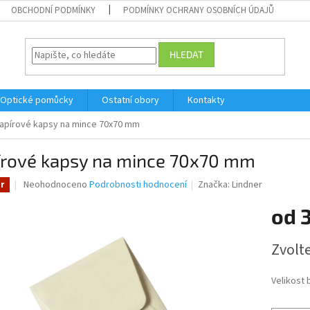
OBCHODNÍ PODMÍNKY
PODMÍNKY OCHRANY OSOBNÍCH ÚDAJŮ
HLEDAT
Optické pomůcky
Ostatní obory
Kontakty
apírové kapsy na mince 70x70 mm
írové kapsy na mince 70x70 mm
Průměrné
Neohodnoceno
Podrobnosti hodnocení
Značka:
Lindner
r
hodnocení
produktu
od
je
0,0
Měrná
Zvolt
z
cena:
5
hvězdiček.
Velikost 