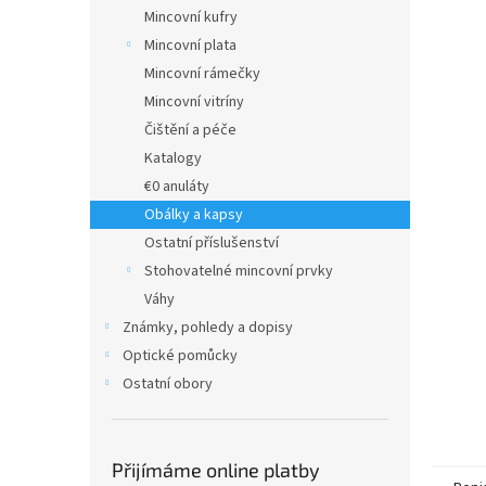
n
Mincovní kufry
e
Mincovní plata
l
Mincovní rámečky
Mincovní vitríny
Čištění a péče
Katalogy
€0 anuláty
Obálky a kapsy
Ostatní příslušenství
Stohovatelné mincovní prvky
Váhy
Známky, pohledy a dopisy
Optické pomůcky
Ostatní obory
Přijímáme online platby