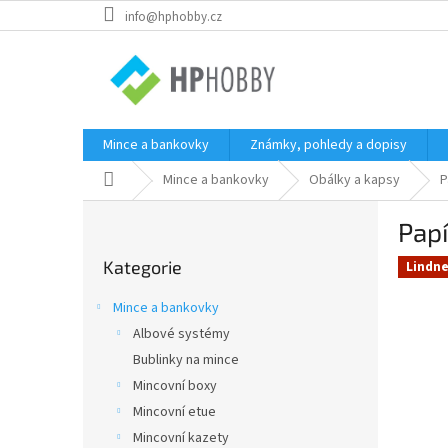
Přejít
info@hphobby.cz
na
obsah
Mince a bankovky
Známky, pohledy a dopisy
Domů
Mince a bankovky
Obálky a kapsy
P
P
Pap
o
Přeskočit
s
Kategorie
kategorie
Lindne
t
r
Mince a bankovky
a
Albové systémy
n
Bublinky na mince
n
í
Mincovní boxy
p
Mincovní etue
a
Mincovní kazety