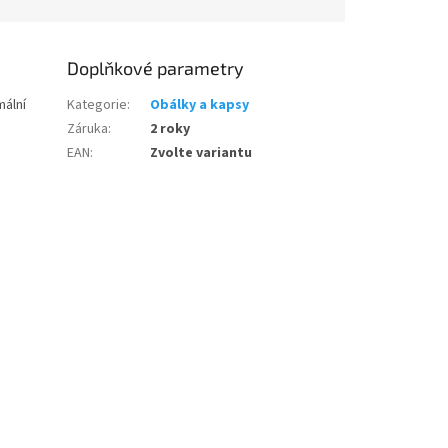
Doplňkové parametry
mální
Kategorie
:
Obálky a kapsy
Záruka
:
2 roky
EAN
:
Zvolte variantu