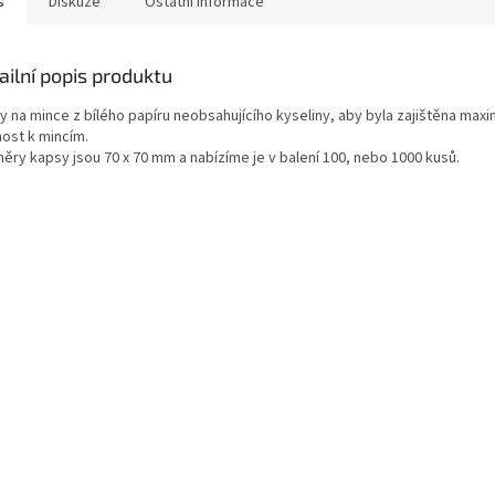
s
Diskuze
Ostatní informace
ailní popis produktu
 na mince z bílého papíru neobsahujícího kyseliny, aby byla zajištěna maxi
nost k mincím.
ěry kapsy jsou 70 x 70 mm a nabízíme je v balení 100, nebo 1000 kusů.