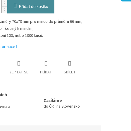
Přidat do košíku
změry 70x70 mm pro mince do průměru 66 mm,
pír šetrný k mincím,
lení 100, nebo 1000 kusů.
informace
ZEPTAT SE
HLÍDAT
SDÍLET
ních
Zasíláme
do ČR i na Slovensko
ovna a