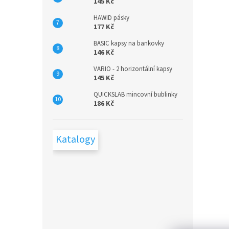
145 Kč
HAWID pásky
177 Kč
BASIC kapsy na bankovky
146 Kč
VARIO - 2 horizontální kapsy
145 Kč
QUICKSLAB mincovní bublinky
186 Kč
Katalogy