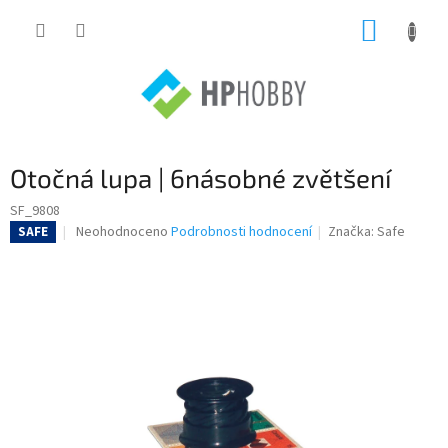
Přejít
NÁKUP
na
obsah
KOŠÍK
Otočná lupa | 6násobné zvětšení
SF_9808
Průměrné
Neohodnoceno
Podrobnosti hodnocení
Značka:
Safe
SAFE
hodnocení
produktu
je
0,0
z
5
hvězdiček.