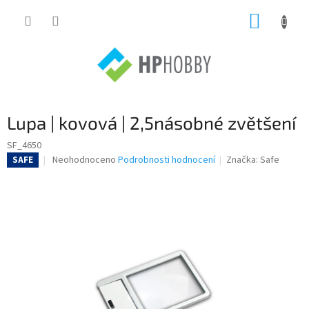
Přejít
NÁKUP
na
obsah
KOŠÍK
Lupa | kovová | 2,5násobné zvětšení
SF_4650
Průměrné
Neohodnoceno
Podrobnosti hodnocení
Značka:
Safe
SAFE
hodnocení
produktu
je
0,0
z
5
hvězdiček.