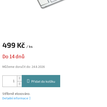
499 Kč
/ ks
Měrná
Do 14 dnů
cena:
Můžeme doručit do:
24.8.2026
Přidat do košíku
Stříbrně eloxováno.
Detailní informace