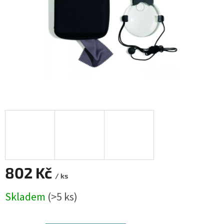
802 Kč
/ ks
Měrná
Skladem
(>5 ks)
cena: