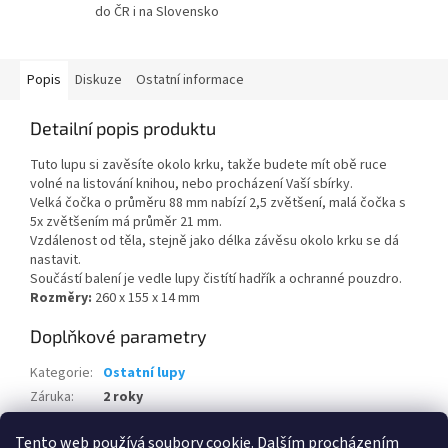
do ČR i na Slovensko
Popis
Diskuze
Ostatní informace
Detailní popis produktu
Tuto lupu si zavěsíte okolo krku, takže budete mít obě ruce
volné na listování knihou, nebo procházení Vaší sbírky.
Velká čočka o průměru 88 mm nabízí 2,5 zvětšení, malá čočka s
5x zvětšením má průměr 21 mm.
Vzdálenost od těla, stejně jako délka závěsu okolo krku se dá
nastavit.
Součástí balení je vedle lupy čistítí hadřík a ochranné pouzdro.
Rozměry:
260 x 155 x 14 mm
Doplňkové parametry
Kategorie
:
Ostatní lupy
Záruka
:
2 roky
Hmotnost
:
0.252 kg
Tento web používá soubory cookie. Dalším procházením
EAN
:
4004117386619