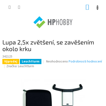
Přejít
NÁKUP
na
obsah
KOŠÍK
Lupa 2,5x zvětšení, se zavěšením
okolo krku
342125
Průměrné
Neohodnoceno
Podrobnosti hodnocení
Výprodej
Leuchtturm
hodnocení
Značka:
Leuchtturm
produktu
je
0,0
z
5
hvězdiček.