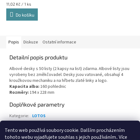
Měrná
11,02 Kč / 1 ks
cena:
Do košíku
Popis
Diskuze
Ostatní informace
Detailní popis produktu
Albové desky s 50 listy (2 kapsy na list) zdarma. Albové listy jsou
vyrobeny bez změkčovadel. Desky jsou vatované, obsahují 4
kroužkovou mechaniku a na hřbetu zlaté linky a logo.
Kapacita alba:
160 pohlednic
Rozměry:
194 x 228 mm
Doplňkové parametry
Kategorie
:
LOTOS
Záruka
:
2 roky
Tento web používá soubory cookie. Dalším procházením
EAN
:
Zvolte variantu
tohoto webu vyjadřujete souhlas s jejich používáním.. Více