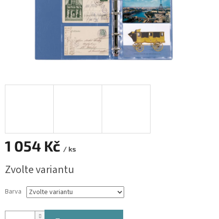
1 054 Kč
/ ks
Měrná
Zvolte variantu
cena:
Barva