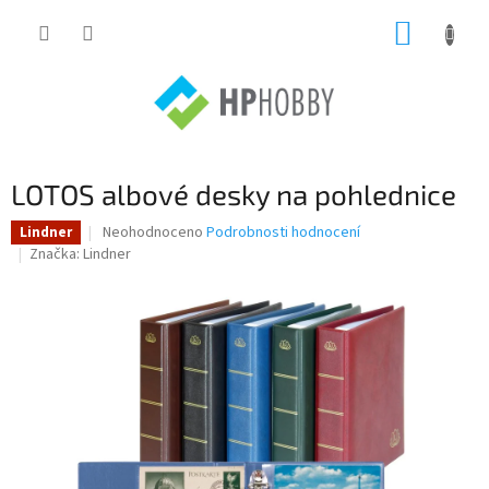
Přejít
NÁKUP
na
obsah
KOŠÍK
LOTOS albové desky na pohlednice
Průměrné
Neohodnoceno
Podrobnosti hodnocení
Lindner
hodnocení
Značka:
Lindner
produktu
je
0,0
z
5
hvězdiček.