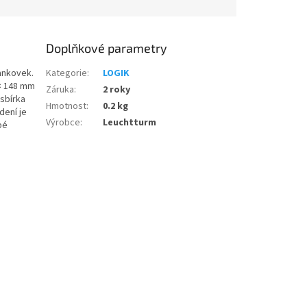
Doplňkové parametry
ankovek.
Kategorie
:
LOGIK
 × 148 mm
Záruka
:
2 roky
 sbírka
Hmotnost
:
0.2 kg
dení je
Výrobce
:
Leuchtturm
bé