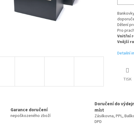
Bankovky
doporuče
Dělení pr
Pro prac
Vnitřní 
Vnější r
Detailní 
TISK
Doručení do výdej
Garance doručení
míst
nepoškozeného zboží
Zásilkovna, PPL, Balík
DPD