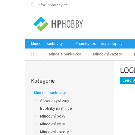
Přejít
info@hphobby.cz
na
obsah
Mince a bankovky
Známky, pohledy a dopisy
Domů
Mince a bankovky
Mincovní kazety
P
LOGI
o
Přeskočit
s
Kategorie
kategorie
Leuch
t
r
Mince a bankovky
a
Albové systémy
n
Bublinky na mince
n
í
Mincovní boxy
p
Mincovní etue
a
Mincovní kazety