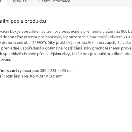
s
Diskuze
Ostatní informace
ailní popis produktu
ivační box je speciálně navržen pro bezpečné a přehledné uložení až 800 b
zí dostatečný prostor pro bankovky v pouzdrech o maximální velikosti 210
e doporučení: obal 329907). Díky praktickým přepážkám box zajistí, že vaše
 přehledně uspořádaná a optimálně roztříděná. Díky prachotěsnému prove
h spolehlivě chráněn před vnějšími vlivy, takže box je ideální pro dlouhodo
dování.
řní rozměry
boxu jsou 350 × 225 × 165 mm
ší rozměry
jsou 365 × 247 × 169 mm.