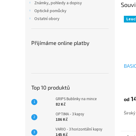
Známky, pohledy a dopisy
Souvi
Optické pomůcky
Ostatní obory
Leuc
Přijímáme online platby
BASIC
Top 10 produktů
1
od
GRIPS Bublinky na mince
82 Kč
Široký
OPTIMA - 3 kapsy
186 Kč
VARIO - 3 horizontální kapsy
145 Kč