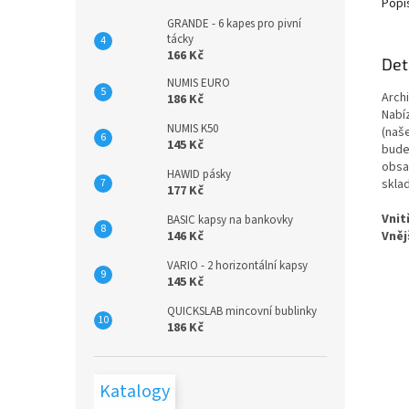
Popi
GRANDE - 6 kapes pro pivní
tácky
166 Kč
Det
NUMIS EURO
Arch
186 Kč
Nabí
NUMIS K50
(naš
145 Kč
bude
obsa
HAWID pásky
skla
177 Kč
Vnit
BASIC kapsy na bankovky
Vněj
146 Kč
VARIO - 2 horizontální kapsy
145 Kč
QUICKSLAB mincovní bublinky
186 Kč
Katalogy