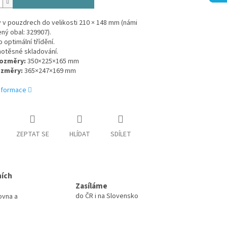
 v pouzdrech do velikosti 210 × 148 mm (námi
ný obal: 329907).
o optimální třídění.
hotěsné skladování.
rozměry:
350×225×165 mm
ozměry:
365×247×169 mm
informace
ZEPTAT SE
HLÍDAT
SDÍLET
ních
Zasíláme
do ČR i na Slovensko
ovna a