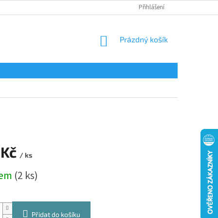
Přihlášení
NÁKUPNÍ
Prázdný košík
KOŠÍK
 Kč
/ ks
dem
(2 ks)
Přidat do košíku