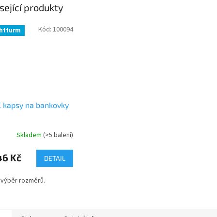
sející produkty
Kód:
100094
htturm
 kapsy na bankovky
Skladem
(>5 balení)
46 Kč
DETAIL
 výběr rozměrů.