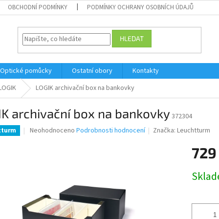
OBCHODNÍ PODMÍNKY
PODMÍNKY OCHRANY OSOBNÍCH ÚDAJŮ
HLEDAT
Optické pomůcky
Ostatní obory
Kontakty
LOGIK
LOGIK archivační box na bankovky
K archivační box na bankovky
372304
Průměrné
Neohodnoceno
Podrobnosti hodnocení
Značka:
Leuchtturm
tturm
hodnocení
produktu
729
je
0,0
Měrná
Skla
z
cena:
5
hvězdiček.