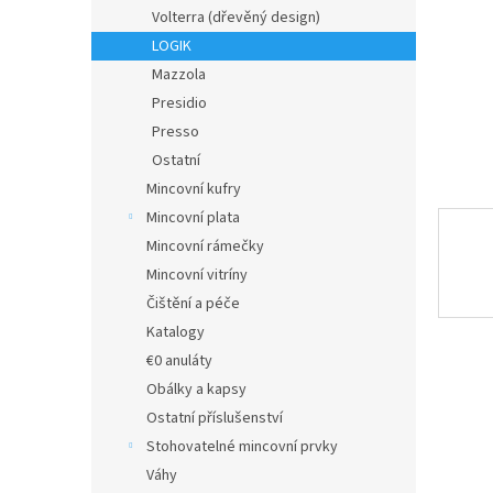
n
Volterra (dřevěný design)
e
LOGIK
l
Mazzola
Presidio
Presso
Ostatní
Mincovní kufry
Mincovní plata
Mincovní rámečky
Mincovní vitríny
Čištění a péče
Katalogy
€0 anuláty
Obálky a kapsy
Ostatní příslušenství
Stohovatelné mincovní prvky
Váhy