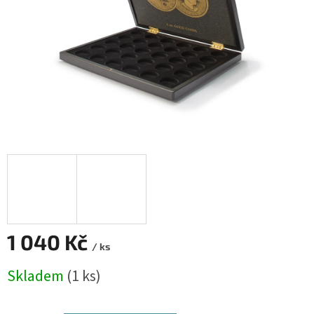
1 040 Kč
/ ks
Měrná
Skladem
(1 ks)
cena: