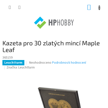
Přejít
NÁKUP
na
obsah
KOŠÍK
Kazeta pro 30 zlatých mincí Maple
Leaf
365159
Průměrné
Neohodnoceno
Podrobnosti hodnocení
Leuchtturm
hodnocení
Značka:
Leuchtturm
produktu
je
0,0
z
5
hvězdiček.