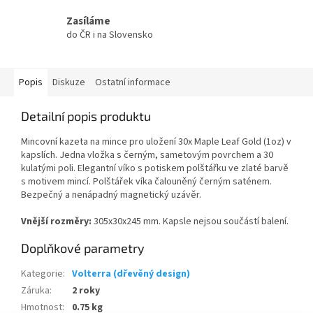
Zasíláme
do ČR i na Slovensko
Popis
Diskuze
Ostatní informace
Detailní popis produktu
Mincovní kazeta na mince pro uložení 30x Maple Leaf Gold (1oz) v
kapslích. Jedna vložka s černým, sametovým povrchem a 30
kulatými poli. Elegantní víko s potiskem polštářku ve zlaté barvě
s motivem mincí. Polštářek víka čalouněný černým saténem.
Bezpečný a nenápadný magnetický uzávěr.
Vnější rozměry:
305x30x245 mm. Kapsle nejsou součástí balení.
Doplňkové parametry
Kategorie
:
Volterra (dřevěný design)
Záruka
:
2 roky
Hmotnost
:
0.75 kg