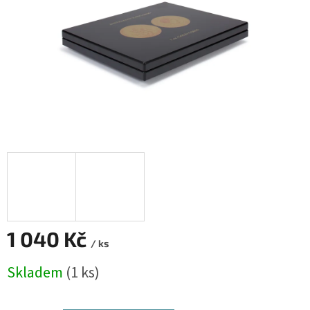
1 040 Kč
/ ks
Měrná
Skladem
(1 ks)
cena: