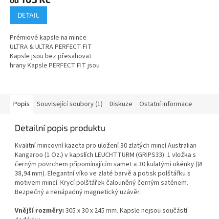
DETAIL
Prémiové kapsle na mince
ULTRA & ULTRA PERFECT FIT
Kapsle jsou bez přesahovat
hrany Kapsle PERFECT FIT jsou
přizpůsobeny pro konkrétní
mince. Vyrobeny z křišťálově
čistého...
Popis
Související soubory (1)
Diskuze
Ostatní informace
Detailní popis produktu
Kvalitní mincovní kazeta pro uložení 30 zlatých mincí Australian
Kangaroo (1 Oz.) v kapslích LEUCHTTURM (GRIPS33). 1 vložka s
černým povrchem připomínajícím samet a 30 kulatými okénky (Ø
38,94 mm
). Elegantní víko ve zlaté barvě a potisk polštářku s
motivem mincí. Krycí polštářek čalouněný černým saténem.
Bezpečný a nenápadný magnetický uzávěr.
Vnější rozměry:
305 x 30 x 245 mm. Kapsle nejsou součástí