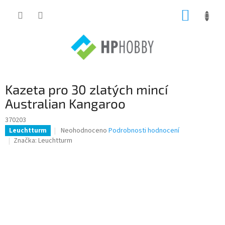
Přejít
NÁKUP
na
obsah
KOŠÍK
Kazeta pro 30 zlatých mincí
Australian Kangaroo
370203
Průměrné
Neohodnoceno
Podrobnosti hodnocení
Leuchtturm
hodnocení
Značka:
Leuchtturm
produktu
je
0,0
z
5
hvězdiček.