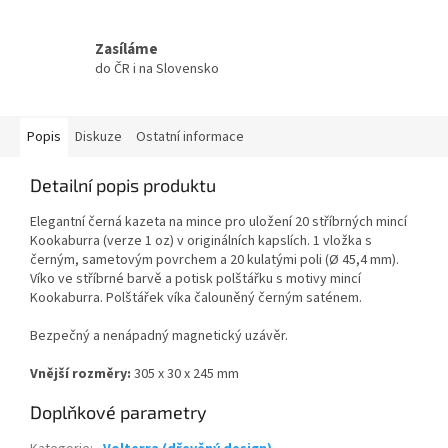
Zasíláme
do ČR i na Slovensko
Popis
Diskuze
Ostatní informace
Detailní popis produktu
Elegantní černá kazeta na mince pro uložení 20 stříbrných mincí
Kookaburra (verze 1 oz) v originálních kapslích. 1 vložka s
černým, sametovým povrchem a 20 kulatými poli (Ø 45,4 mm).
Víko ve stříbrné barvě a potisk polštářku s motivy mincí
Kookaburra. Polštářek víka čalouněný černým saténem.
Bezpečný a nenápadný magnetický uzávěr.
Vnější rozměry:
305 x 30 x 245 mm
Doplňkové parametry