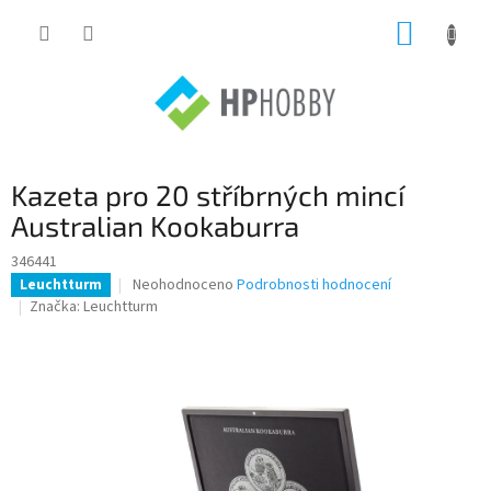
Přejít
NÁKUP
na
obsah
KOŠÍK
Kazeta pro 20 stříbrných mincí
Australian Kookaburra
346441
Průměrné
Neohodnoceno
Podrobnosti hodnocení
Leuchtturm
hodnocení
Značka:
Leuchtturm
produktu
je
0,0
z
5
hvězdiček.