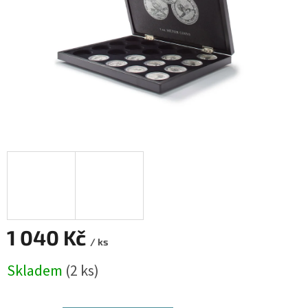
1 040 Kč
/ ks
Měrná
Skladem
(2 ks)
cena: