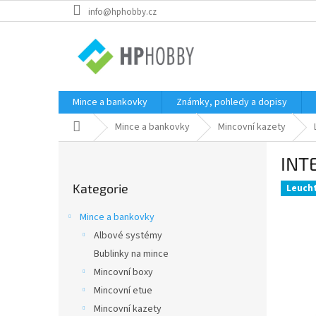
Přejít
info@hphobby.cz
na
obsah
Mince a bankovky
Známky, pohledy a dopisy
Domů
Mince a bankovky
Mincovní kazety
P
INT
o
Přeskočit
s
Kategorie
kategorie
Leuch
t
r
Mince a bankovky
a
Albové systémy
n
Bublinky na mince
n
í
Mincovní boxy
p
Mincovní etue
a
Mincovní kazety