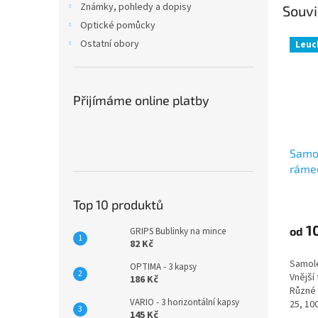
Známky, pohledy a dopisy
Souvi
Optické pomůcky
Ostatní obory
Leuc
Přijímáme online platby
Samol
ráme
Top 10 produktů
1
od
GRIPS Bublinky na mince
82 Kč
Samole
OPTIMA - 3 kapsy
Vnější
186 Kč
Různé 
VARIO - 3 horizontální kapsy
25, 10
145 Kč