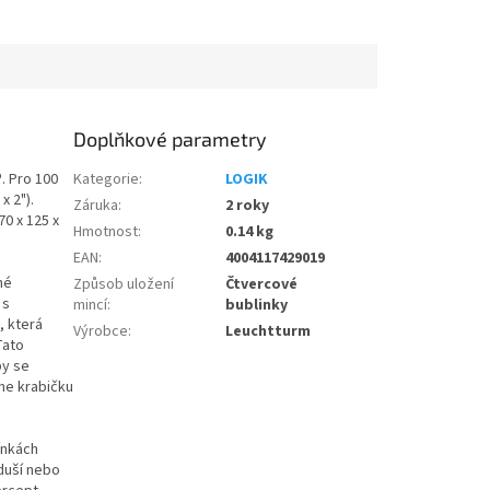
Doplňkové parametry
. Pro 100
Kategorie
:
LOGIK
x 2").
Záruka
:
2 roky
70 x 125 x
Hmotnost
:
0.14 kg
EAN
:
4004117429019
né
Způsob uložení
Čtvercové
 s
mincí
:
bublinky
, která
Výrobce
:
Leuchtturm
Tato
by se
me krabičku
ínkách
duší nebo