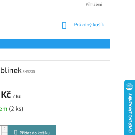
Přihlášení
NÁKUPNÍ
Prázdný košík
KOŠÍK
blinek
345235
 Kč
/ ks
dem
(2 ks)
Přidat do košíku