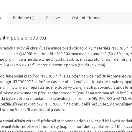
otevíratelný uzávěr Vyrobeno z
vysoce kvalitního plastu
odolného...
s
Podobné (1)
Diskuze
Ostatní informace
ailní popis produktu
 krabička aktivně chrání vaše mince před oxidací díky materiálu INTERCEPT®
lí na mince QUADRUM nebo přibližně 300 mincovních rámečků (50 x 50 mm, 2 
é pro mince a medaile z mědi, zlata, stříbra, mosazi atd. Vnější rozměry: 3
 (14 1/2 x 5 x 2 1/2"). Materiál boxu: lepenka (tloušťka 2 mm)
ob fungování krabičky INTERCEPT® je založen na více než 30 let patentova
nologii INTERCEPT®: měděné částice obsažené v materiálu se trvale spojují
zivními plyny a v nejkratší možné době vytvářejí neutralizovanou atmosféru
ní mince a dokumenty před znehodnocením (zaručená ochrana až 15 let*!). 
da byla ověřena v souladu se schválenými normami DIN, EN, ISO a ASTM. A
loužila účinnost krabičky INTERCEPT® na dobu delší než 15 let, doporučuje
 po použití zavřít a neotvírat ji často.
a trvání účinku výrazně překročí stanovenou dobu 15 let při běžných podm
dování! Velmi nepříznivé podmínky (např. mimořádně vysoké znečištění ovz