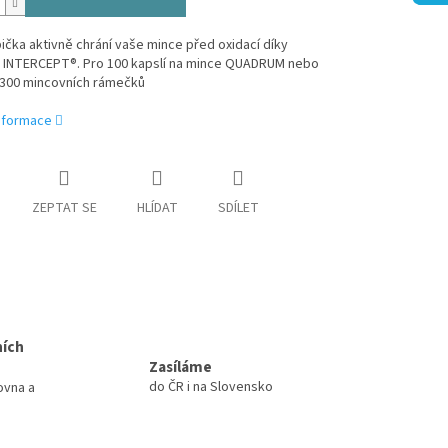
ička aktivně chrání vaše mince před oxidací díky
u INTERCEPT®. Pro 100 kapslí na mince QUADRUM nebo
ě 300 mincovních rámečků
informace
ZEPTAT SE
HLÍDAT
SDÍLET
ních
Zasíláme
do ČR i na Slovensko
ovna a