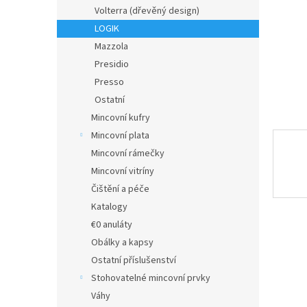
n
Volterra (dřevěný design)
e
LOGIK
l
Mazzola
Presidio
Presso
Ostatní
Mincovní kufry
Mincovní plata
Mincovní rámečky
Mincovní vitríny
Čištění a péče
Katalogy
€0 anuláty
Obálky a kapsy
Ostatní příslušenství
Stohovatelné mincovní prvky
Váhy