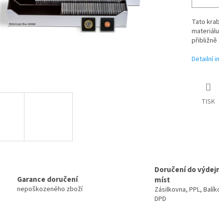
Tato krab
materiál
přibližn
Detailní 
TISK
Doručení do výdej
Garance doručení
míst
nepoškozeného zboží
Zásilkovna, PPL, Balík
DPD