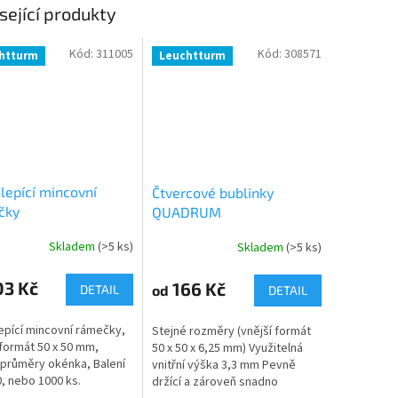
sející produkty
Kód:
311005
Kód:
308571
htturm
Leuchtturm
epící mincovní
Čtvercové bublinky
čky
QUADRUM
Skladem
(>5 ks)
Skladem
(>5 ks)
03 Kč
166 Kč
od
DETAIL
DETAIL
pící mincovní rámečky,
Stejné rozměry (vnější formát
 formát 50 x 50 mm,
50 x 50 x 6,25 mm) Využitelná
průměry okénka, Balení
vnitřní výška 3,3 mm Pevně
0, nebo 1000 ks.
držící a zároveň snadno