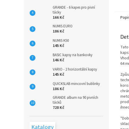
GRANDE - 6 kapes pro pivní
tácky
Popi
166 Kč
NUMIS EURO
186 Kč
Det
NUMIS K50
145 Kč
Tato
kaps
BASIC kapsy na bankovky
Vhodn
146 Kč
64 mm
VARIO - 2 horizontální kapsy
Způs
145 Kč
tech
QUICKSLAB mincovní bublinky
koro
186 Kč
chrá
meto
GRANDE album na 90 pivních
prod
tácků
ihned
728 Kč
*Dob
skla
Katalogy