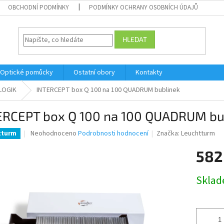
OBCHODNÍ PODMÍNKY
PODMÍNKY OCHRANY OSOBNÍCH ÚDAJŮ
HLEDAT
Optické pomůcky
Ostatní obory
Kontakty
LOGIK
INTERCEPT box Q 100 na 100 QUADRUM bublinek
ERCEPT box Q 100 na 100 QUADRUM bu
Průměrné
Neohodnoceno
Podrobnosti hodnocení
Značka:
Leuchtturm
tturm
hodnocení
produktu
582
je
0,0
Měrná
Skla
z
cena:
5
hvězdiček.