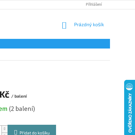
Přihlášení
NÁKUPNÍ
Prázdný košík
KOŠÍK
 Kč
/ balení
dem
(2 balení)
Přidat do košíku