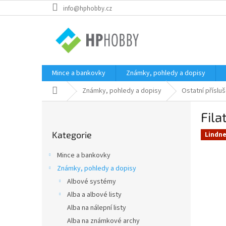
Přejít
info@hphobby.cz
na
obsah
Mince a bankovky
Známky, pohledy a dopisy
Domů
Známky, pohledy a dopisy
Ostatní příslu
P
Fila
o
Přeskočit
s
Kategorie
kategorie
Lindne
t
r
Mince a bankovky
a
Známky, pohledy a dopisy
n
Albové systémy
n
í
Alba a albové listy
p
Alba na nálepní listy
a
Alba na známkové archy