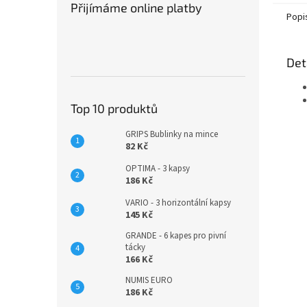
Přijímáme online platby
Popi
Det
Top 10 produktů
GRIPS Bublinky na mince
82 Kč
OPTIMA - 3 kapsy
186 Kč
VARIO - 3 horizontální kapsy
145 Kč
GRANDE - 6 kapes pro pivní
tácky
166 Kč
NUMIS EURO
186 Kč