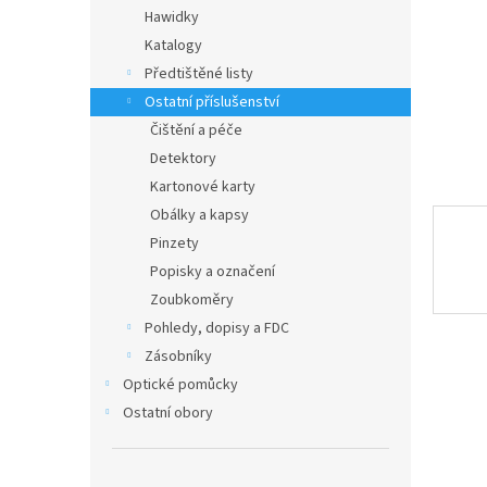
n
Hawidky
e
Katalogy
l
Předtištěné listy
Ostatní příslušenství
Čištění a péče
Detektory
Kartonové karty
Obálky a kapsy
Pinzety
Popisky a označení
Zoubkoměry
Pohledy, dopisy a FDC
Zásobníky
Optické pomůcky
Ostatní obory