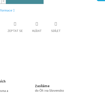
informace
ZEPTAT SE
HLÍDAT
SDÍLET
ních
Zasíláme
do ČR i na Slovensko
ovna a