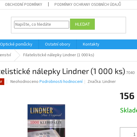
OBCHODNÍ PODMÍNKY
PODMÍNKY OCHRANY OSOBNÍCH ÚDAJŮ
HLEDAT
Optické pomůcky
Ostatní obory
Kontakty
šenství
Filatelistické nálepky Lindner (1 000 ks)
telistické nálepky Lindner (1 000 ks)
7040
Průměrné
Neohodnoceno
Podrobnosti hodnocení
Značka:
Lindner
r
hodnocení
produktu
156
je
0,0
Měrná
Skla
z
cena:
5
hvězdiček.