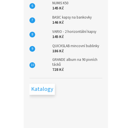
NUMIS K50
145 Kč
BASIC kapsy na bankovky
146 Kč
VARIO - 2 horizontální kapsy
145 Kč
QUICKSLAB mincovní bublinky
186 Kč
GRANDE album na 90 pivních
tácků
728 Kč
Katalogy