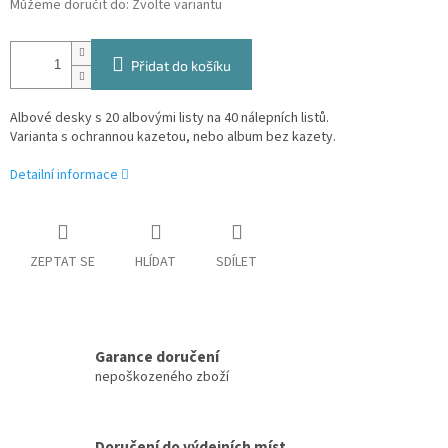
Můžeme doručit do:
Zvolte variantu
Přidat do košíku
Albové desky s 20 albovými listy na 40 nálepních listů.
Varianta s ochrannou kazetou, nebo album bez kazety.
Detailní informace
ZEPTAT SE
HLÍDAT
SDÍLET
Garance doručení
nepoškozeného zboží
Doručení do výdejních míst