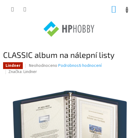
Přejít
NÁKUP
na
obsah
KOŠÍK
CLASSIC album na nálepní listy
Průměrné
Neohodnoceno
Podrobnosti hodnocení
Lindner
hodnocení
Značka:
Lindner
produktu
je
0,0
z
5
hvězdiček.