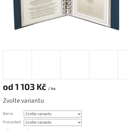
od
1 103 Kč
/ ks
Měrná
Zvolte variantu
cena:
Barva
Provedení