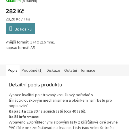
Skladem
(4 balení)
282 Kč
Měrná
28,20 Kč / 1 ks
cena:
Do košíku
Vnější formát: 174 x 216 mm1
kapsa: formát A5
Popis
Podobné (1)
Diskuze
Ostatní informace
Detailní popis produktu
Vysoce kvalitní polstrovaný kroužkový pořadač s
třináctikroužkovým mechanismem a okénkem na hřbetu pro
popisování.
Kapacita
cca 80 nálepních listů (cca 40 listů).
Další informace:
Vybaveno 20 průhlednými albovými listy z křišťálově čiré pevné
PVC fólie bez změkčovadel a kyselin. Listy jsou velmi šetrné a