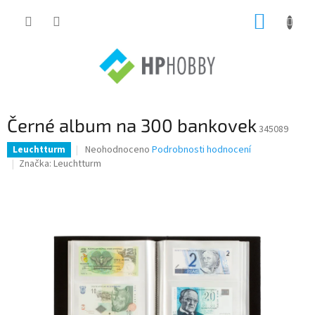
Přejít
NÁKUP
na
obsah
KOŠÍK
Černé album na 300 bankovek
345089
Průměrné
Neohodnoceno
Podrobnosti hodnocení
Leuchtturm
hodnocení
Značka:
Leuchtturm
produktu
je
0,0
z
5
hvězdiček.