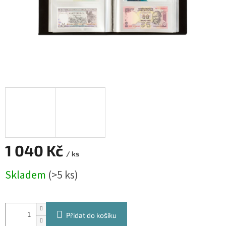
1 040 Kč
/ ks
Měrná
Skladem
(>5 ks)
cena:
Přidat do košíku