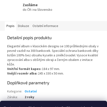
Zasíláme
do ČR i na Slovensko
Popis
Diskuze
Ostatní informace
Detailní popis produktu
Elegantní album v klasickém designu se 100 průhlednými obaly v
pevné vazbě na 300 bankovek. Speciální ochrana bankovek díky
listům 100% bez obsahu kyselin a změkčovadel. Vysoce kvalitní
zpracování alba s obšitými okraji a černým obalem z imitace
kůže.
Vnitřní formát kapes:
184 x 97 mm.
Vnější rozměr alba:
245 x 330 x 50 mm.
Doplňkové parametry
Kategorie
:
Ostatní
Záruka
:
2 roky
Hmotnost
:
1.45 kg