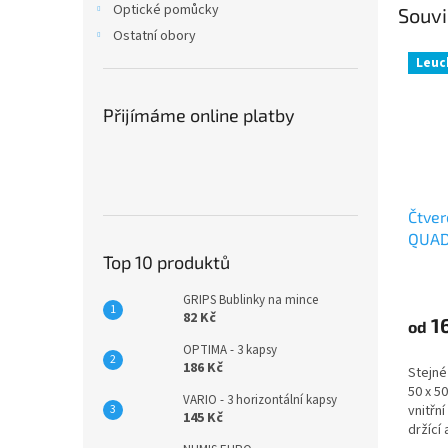
Optické pomůcky
Souvi
Ostatní obory
Leuc
Přijímáme online platby
Čtver
QUA
Top 10 produktů
GRIPS Bublinky na mince
82 Kč
1
od
OPTIMA - 3 kapsy
186 Kč
Stejné
50 x 5
VARIO - 3 horizontální kapsy
vnitřn
145 Kč
držící