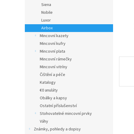
n
Siena
e
Nobile
l
Luxor
Airbox
Mincovní kazety
Mincovní kufry
Mincovní plata
Mincovní rámečky
Mincovní vitríny
Čištění a péče
Katalogy
€0 anuláty
Obálky a kapsy
Ostatní příslušenství
Stohovatelné mincovní prvky
Váhy
Známky, pohledy a dopisy