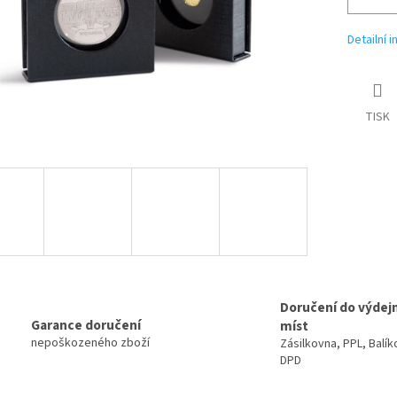
Detailní 
TISK
Doručení do výdej
Garance doručení
míst
nepoškozeného zboží
Zásilkovna, PPL, Balík
DPD