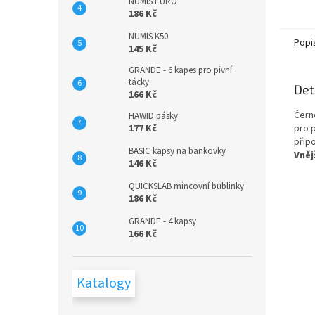
otevír
NUMIS EURO
vysoce
186 Kč
odolné
NUMIS K50
Popi
145 Kč
GRANDE - 6 kapes pro pivní
tácky
Det
166 Kč
Čern
HAWID pásky
pro 
177 Kč
přip
BASIC kapsy na bankovky
Vněj
146 Kč
QUICKSLAB mincovní bublinky
186 Kč
GRANDE - 4 kapsy
166 Kč
Katalogy