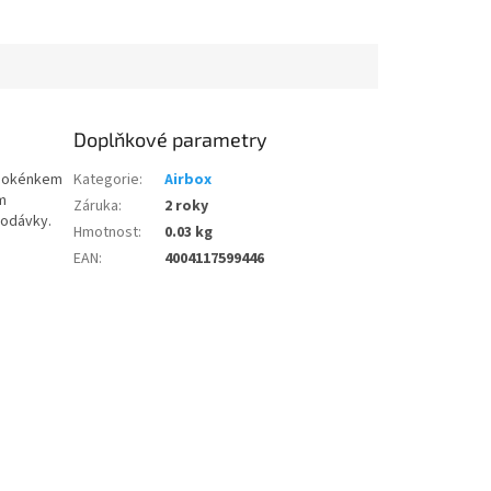
Doplňkové parametry
s okénkem
Kategorie
:
Airbox
m
Záruka
:
2 roky
dodávky.
Hmotnost
:
0.03 kg
EAN
:
4004117599446