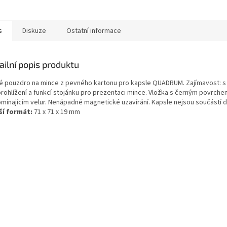
atelný uzávěr Vyrobeno z
 kvalitního plastu
ho...
s
Diskuze
Ostatní informace
ailní popis produktu
é pouzdro na mince z pevného kartonu pro kapsle QUADRUM. Zajímavost: 
prohlížení a funkcí stojánku pro prezentaci mince. Vložka s černým povrche
omínajícím velur. Nenápadné magnetické uzavírání. Kapsle nejsou součástí 
ší formát:
71 x 71 x 19 mm