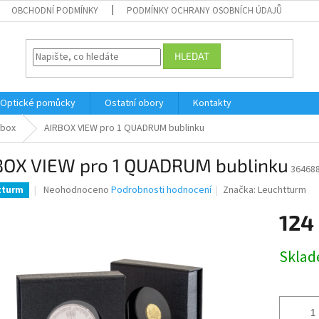
OBCHODNÍ PODMÍNKY
PODMÍNKY OCHRANY OSOBNÍCH ÚDAJŮ
HLEDAT
Optické pomůcky
Ostatní obory
Kontakty
rbox
AIRBOX VIEW pro 1 QUADRUM bublinku
BOX VIEW pro 1 QUADRUM bublinku
36468
Průměrné
Neohodnoceno
Podrobnosti hodnocení
Značka:
Leuchtturm
tturm
hodnocení
produktu
124
je
0,0
Měrná
Skla
z
cena:
5
hvězdiček.