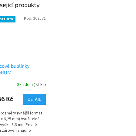
sející produkty
Kód:
308571
htturm
cové bublinky
DRUM
Skladem
(>5 ks)
66 Kč
DETAIL
 rozměry (vnější formát
0 x 6,25 mm) Využitelná
í výška 3,3 mm Pevně
 a zároveň snadno