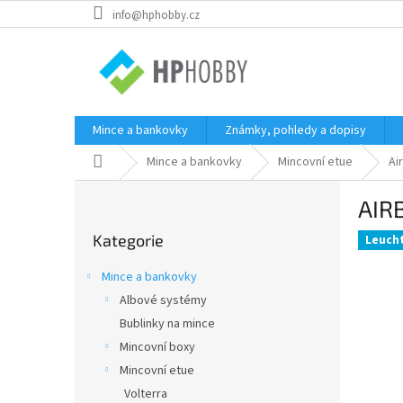
Přejít
info@hphobby.cz
na
obsah
Mince a bankovky
Známky, pohledy a dopisy
Domů
Mince a bankovky
Mincovní etue
Ai
P
AIR
o
Přeskočit
s
Kategorie
kategorie
Leuch
t
r
Mince a bankovky
a
Albové systémy
n
Bublinky na mince
n
í
Mincovní boxy
p
Mincovní etue
a
Volterra