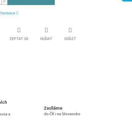
informace
ZEPTAT SE
HLÍDAT
SDÍLET
ních
Zasíláme
do ČR i na Slovensko
ovna a