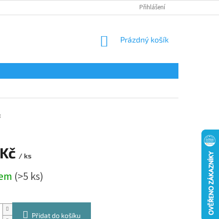
Přihlášení
NÁKUPNÍ
Prázdný košík
KOŠÍK
8
 Kč
/ ks
dem
(>5 ks)
Přidat do košíku