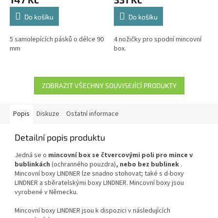
Do košíku
Do košíku
5 samolepících pásků o délce 90
4 nožičky pro spodní mincovní
mm
box.
ZOBRAZIT VŠECHNY SOUVISEJÍCÍ PRODUKTY
Popis
Diskuze
Ostatní informace
Detailní popis produktu
Jedná se o
mincovní box se čtvercovými poli pro mince v
bublinkách
(ochranného pouzdra)
, nebo bez bublinek
.
Mincovní boxy LINDNER lze snadno stohovat; také s d-boxy
LINDNER a sběratelskými boxy LINDNER. Mincovní boxy jsou
vyrobené v Německu.
Mincovní boxy LINDNER jsou k dispozici v následujících