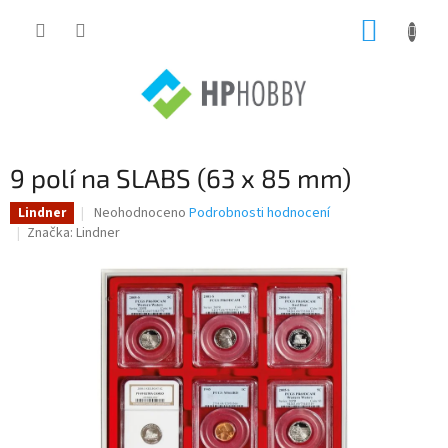
Přejít
NÁKUP
na
obsah
KOŠÍK
9 polí na SLABS (63 x 85 mm)
Průměrné
Neohodnoceno
Podrobnosti hodnocení
Lindner
hodnocení
Značka:
Lindner
produktu
je
0,0
z
5
hvězdiček.