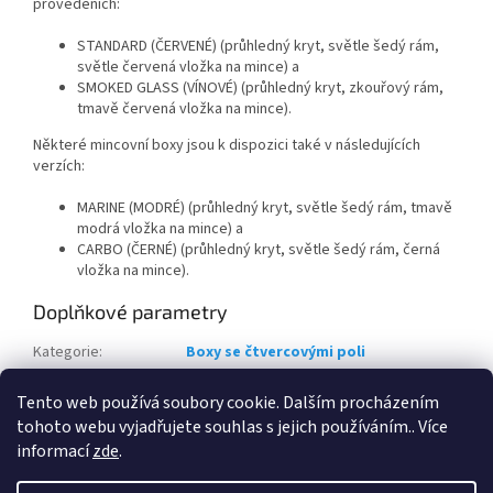
provedeních:
STANDARD (ČERVENÉ) (průhledný kryt, světle šedý rám,
světle červená vložka na mince) a
SMOKED GLASS (VÍNOVÉ) (průhledný kryt, zkouřový rám,
tmavě červená vložka na mince).
Některé mincovní boxy jsou k dispozici také v následujících
verzích:
MARINE (MODRÉ) (průhledný kryt, světle šedý rám, tmavě
modrá vložka na mince) a
CARBO (ČERNÉ) (průhledný kryt, světle šedý rám, černá
vložka na mince).
Doplňkové parametry
Kategorie
:
Boxy se čtvercovými poli
Záruka
:
2 roky
Tento web používá soubory cookie. Dalším procházením
Způsob uložení mincí
:
SLABS bublinky
tohoto webu vyjadřujete souhlas s jejich používáním.. Více
informací
zde
.
Z
á