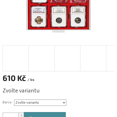
610 Kč
/ ks
Měrná
Zvolte variantu
cena:
Barva