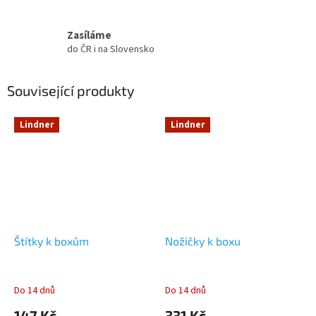
Zasíláme
do ČR i na Slovensko
Související produkty
Lindner
Lindner
Štítky k boxům
Nožičky k boxu
Do 14 dnů
Do 14 dnů
147 Kč
331 Kč