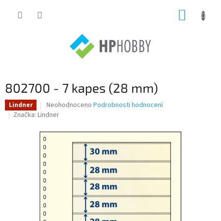
Přejít
NÁKUP
na
obsah
KOŠÍK
802700 - 7 kapes (28 mm)
Průměrné
Neohodnoceno
Podrobnosti hodnocení
Lindner
hodnocení
Značka:
Lindner
produktu
je
0,0
z
5
hvězdiček.