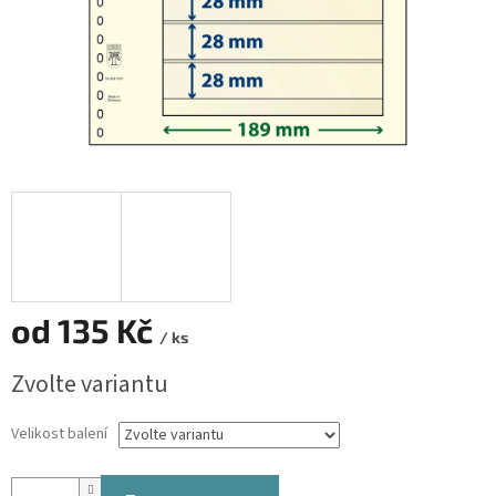
od
135 Kč
/ ks
Měrná
Zvolte variantu
cena:
Velikost balení