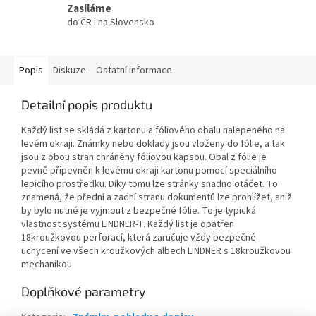
Zasíláme
do ČR i na Slovensko
Popis
Diskuze
Ostatní informace
Detailní popis produktu
Každý list se skládá z kartonu a fóliového obalu nalepeného na
levém okraji. Známky nebo doklady jsou vloženy do fólie, a tak
jsou z obou stran chráněny fóliovou kapsou. Obal z fólie je
pevně připevněn k levému okraji kartonu pomocí speciálního
lepicího prostředku. Díky tomu lze stránky snadno otáčet. To
znamená, že přední a zadní stranu dokumentů lze prohlížet, aniž
by bylo nutné je vyjmout z bezpečné fólie. To je typická
vlastnost systému LINDNER-T. Každý list je opatřen
18kroužkovou perforací, která zaručuje vždy bezpečné
uchycení ve všech kroužkových albech LINDNER s 18kroužkovou
mechanikou.
Doplňkové parametry