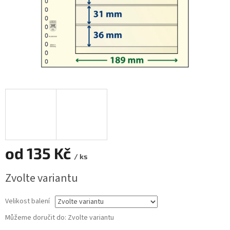
od
135 Kč
/ ks
Měrná
Zvolte variantu
cena:
Velikost balení
Můžeme doručit do:
Zvolte variantu