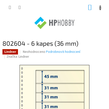
Přejít
NÁKUP
na
obsah
KOŠÍK
802604 - 6 kapes (36 mm)
Průměrné
Neohodnoceno
Podrobnosti hodnocení
Lindner
hodnocení
Značka:
Lindner
produktu
je
0,0
z
5
hvězdiček.