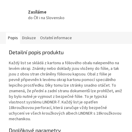
Zasíláme
do ČR i na Slovensko
Popis
Diskuze
Ostatní informace
Detailní popis produktu
Každý list se skládá z kartonu a fóliového obalu nalepeného na
levém okraji. Známky nebo doklady jsou vloženy do fólie, a tak
jsou z obou stran chráněny fóliovou kapsou. Obal z fólie je
pevně připevněn k levému okraji kartonu pomocí speciálního
lepicího prostředku. Díky tomu lze stránky snadno otáčet. To
znamená, že přední a zadní stranu dokumentů lze prohlížet, aniž
by bylo nutné je vyjmout z bezpečné fólie. To je typická
vlastnost systému LINDNER-T. Každý list je opatřen
18kroužkovou perforací, která zaručuje vždy bezpečné
uchycení ve všech kroužkových albech LINDNER s 18kroužkovou
mechanikou.
Doplňkové parametry