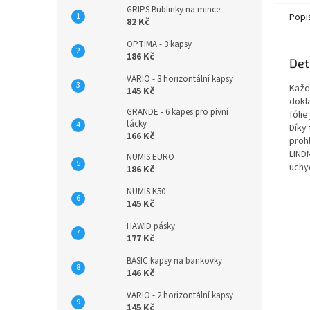
GRIPS Bublinky na mince
Popi
82 Kč
OPTIMA - 3 kapsy
186 Kč
Det
VARIO - 3 horizontální kapsy
Každ
145 Kč
dokla
GRANDE - 6 kapes pro pivní
fóli
tácky
Díky
166 Kč
prohl
LIND
NUMIS EURO
uchy
186 Kč
NUMIS K50
145 Kč
HAWID pásky
177 Kč
BASIC kapsy na bankovky
146 Kč
VARIO - 2 horizontální kapsy
145 Kč