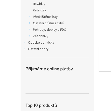
n
Hawidky
e
Katalogy
l
Předtištěné listy
Ostatní příslušenství
Pohledy, dopisy a FDC
Zásobníky
Optické pomůcky
Ostatní obory
Přijímáme online platby
Top 10 produktů