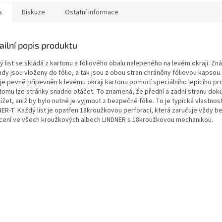
s
Diskuze
Ostatní informace
ailní popis produktu
ý list se skládá z kartonu a fóliového obalu nalepeného na levém okraji. Z
dy jsou vloženy do fólie, a tak jsou z obou stran chráněny fóliovou kapsou.
e je pevně připevněn k levému okraji kartonu pomocí speciálního lepicího pr
 tomu lze stránky snadno otáčet. To znamená, že přední a zadní stranu dok
ížet, aniž by bylo nutné je vyjmout z bezpečné fólie. To je typická vlastno
NER-T. Každý list je opatřen 18kroužkovou perforací, která zaručuje vždy 
cení ve všech kroužkových albech LINDNER s 18kroužkovou mechanikou.