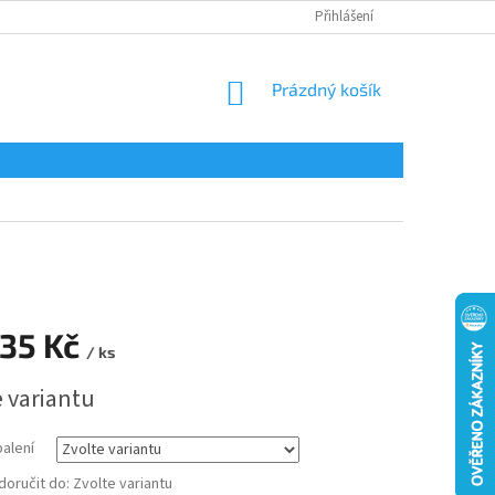
Přihlášení
NÁKUPNÍ
Prázdný košík
KOŠÍK
35 Kč
/ ks
e variantu
balení
oručit do:
Zvolte variantu