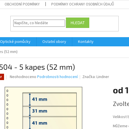
OBCHODNÍ PODMÍNKY
PODMÍNKY OCHRANY OSOBNÍCH ÚDAJŮ
HLEDAT
Optické pomůcky
Ostatní obory
Kontakty
es (52 mm)
504 - 5 kapes (52 mm)
Průměrné
Neohodnoceno
Podrobnosti hodnocení
Značka:
Lindner
r
hodnocení
produktu
od
1
je
0,0
Měrná
Zvolt
z
cena:
5
hvězdiček.
Velikost 
Můžeme d