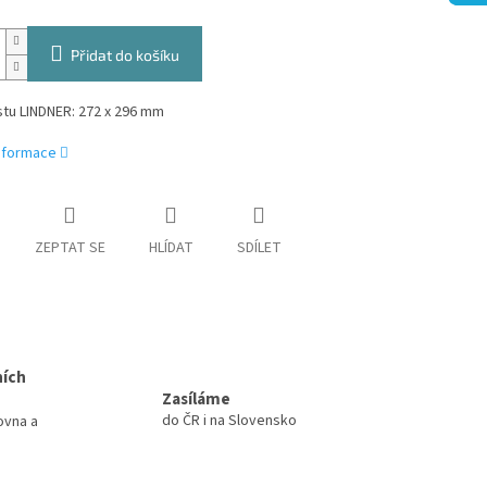
Přidat do košíku
stu LINDNER: 272 x 296 mm
informace
ZEPTAT SE
HLÍDAT
SDÍLET
ních
Zasíláme
do ČR i na Slovensko
ovna a