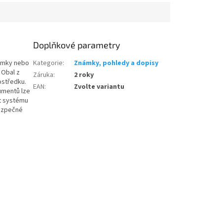
Doplňkové parametry
námky nebo
Kategorie
:
Známky, pohledy a dopisy
 Obal z
Záruka
:
2 roky
ostředku.
EAN
:
Zvolte variantu
umentů lze
st systému
bezpečné