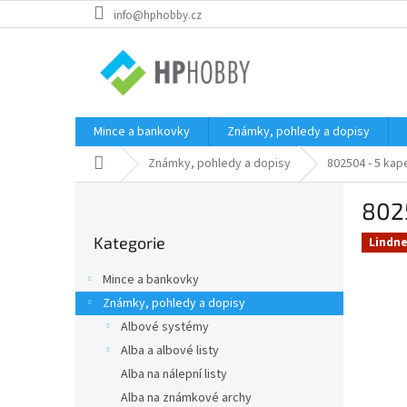
Přejít
info@hphobby.cz
na
obsah
Mince a bankovky
Známky, pohledy a dopisy
Domů
Známky, pohledy a dopisy
802504 - 5 kap
P
802
o
Přeskočit
s
Kategorie
kategorie
Lindne
t
r
Mince a bankovky
a
Známky, pohledy a dopisy
n
Albové systémy
n
í
Alba a albové listy
p
Alba na nálepní listy
a
Alba na známkové archy