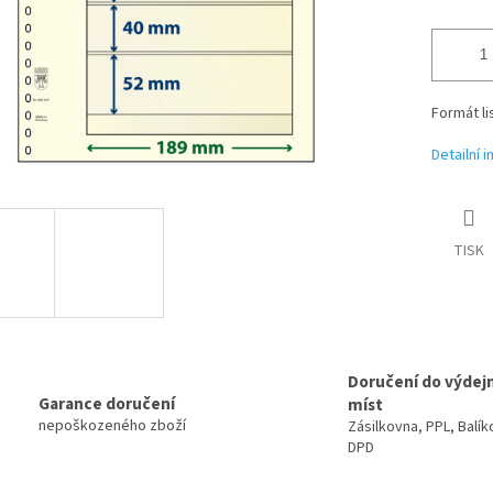
Formát li
Detailní 
TISK
Doručení do výdej
Garance doručení
míst
nepoškozeného zboží
Zásilkovna, PPL, Balík
DPD