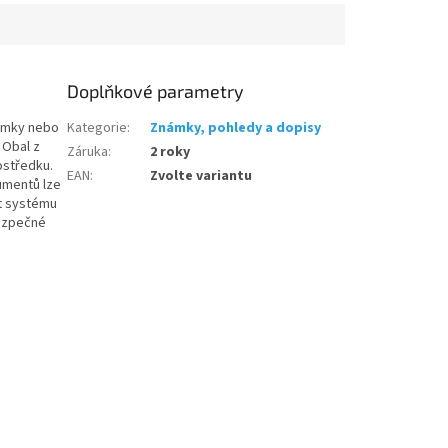
Doplňkové parametry
námky nebo
Kategorie
:
Známky, pohledy a dopisy
 Obal z
Záruka
:
2 roky
ostředku.
EAN
:
Zvolte variantu
umentů lze
st systému
bezpečné