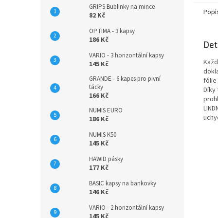
GRIPS Bublinky na mince
Popi
82 Kč
OPTIMA - 3 kapsy
186 Kč
Det
VARIO - 3 horizontální kapsy
Každ
145 Kč
dokla
GRANDE - 6 kapes pro pivní
fóli
tácky
Díky
166 Kč
prohl
LIND
NUMIS EURO
uchy
186 Kč
NUMIS K50
145 Kč
HAWID pásky
177 Kč
BASIC kapsy na bankovky
146 Kč
VARIO - 2 horizontální kapsy
145 Kč