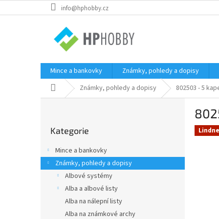
Přejít
info@hphobby.cz
na
obsah
Mince a bankovky
Známky, pohledy a dopisy
Domů
Známky, pohledy a dopisy
802503 - 5 kap
P
802
o
Přeskočit
s
Kategorie
kategorie
Lindne
t
r
Mince a bankovky
a
Známky, pohledy a dopisy
n
Albové systémy
n
í
Alba a albové listy
p
Alba na nálepní listy
a
Alba na známkové archy