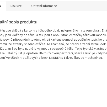
s
Diskuze
Ostatní informace
ailní popis produktu
ý list se skládá z kartonu a fóliového obalu nalepeného na levém okraji. Z
dy jsou vloženy do fólie, a tak jsou z obou stran chráněny fóliovou kapsou.
e je pevně připevněn k levému okraji kartonu pomocí speciálního lepicího pr
 tomu lze stránky snadno otáčet. To znamená, že přední a zadní stranu dok
ížet, aniž by bylo nutné je vyjmout z bezpečné fólie. To je typická vlastno
NER-T. Každý list je opatřen 18kroužkovou perforací, která zaručuje vždy 
cení ve všech kroužkových albech LINDNER s 18kroužkovou mechanikou.