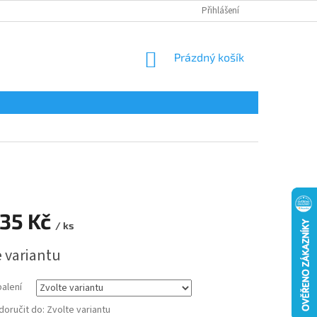
Přihlášení
NÁKUPNÍ
Prázdný košík
KOŠÍK
35 Kč
/ ks
e variantu
balení
oručit do:
Zvolte variantu