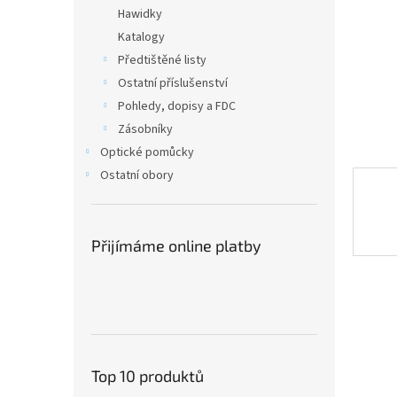
n
Hawidky
e
Katalogy
l
Předtištěné listy
Ostatní příslušenství
Pohledy, dopisy a FDC
Zásobníky
Optické pomůcky
Ostatní obory
Přijímáme online platby
Top 10 produktů