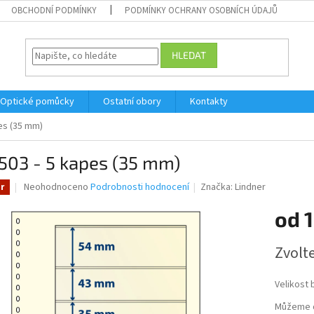
OBCHODNÍ PODMÍNKY
PODMÍNKY OCHRANY OSOBNÍCH ÚDAJŮ
HLEDAT
Optické pomůcky
Ostatní obory
Kontakty
es (35 mm)
503 - 5 kapes (35 mm)
Průměrné
Neohodnoceno
Podrobnosti hodnocení
Značka:
Lindner
r
hodnocení
produktu
od
1
je
0,0
Měrná
Zvolt
z
cena:
5
hvězdiček.
Velikost 
Můžeme d