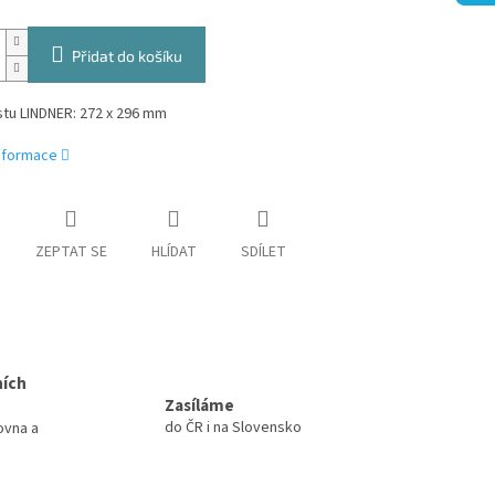
Přidat do košíku
stu LINDNER: 272 x 296 mm
informace
ZEPTAT SE
HLÍDAT
SDÍLET
ních
Zasíláme
do ČR i na Slovensko
ovna a