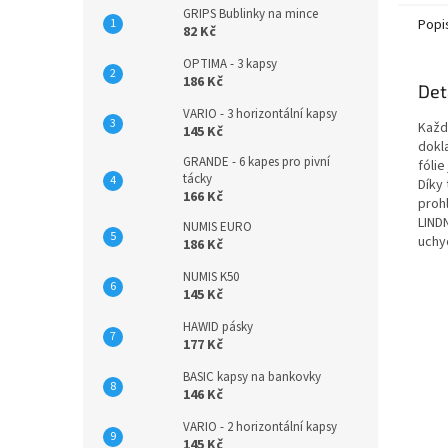
GRIPS Bublinky na mince
Popi
82 Kč
OPTIMA - 3 kapsy
186 Kč
Det
VARIO - 3 horizontální kapsy
Každ
145 Kč
dokla
GRANDE - 6 kapes pro pivní
fóli
tácky
Díky
166 Kč
prohl
LIND
NUMIS EURO
uchy
186 Kč
NUMIS K50
145 Kč
HAWID pásky
177 Kč
BASIC kapsy na bankovky
146 Kč
VARIO - 2 horizontální kapsy
145 Kč