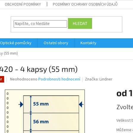
OBCHODNÍ PODMÍNKY
PODMÍNKY OCHRANY OSOBNÍCH ÚDAJŮ
HLEDAT
Optické pomůcky
Ostatní obory
Kontakty
sy (55 mm)
420 - 4 kapsy (55 mm)
Průměrné
Neohodnoceno
Podrobnosti hodnocení
Značka:
Lindner
r
hodnocení
produktu
od
1
je
0,0
Měrná
Zvolt
z
cena:
5
hvězdiček.
Velikost 
Můžeme d