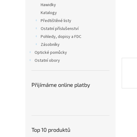
n
Hawidky
e
Katalogy
l
Předtištěné listy
Ostatní příslušenství
Pohledy, dopisy a FDC
Zásobníky
Optické pomůcky
Ostatní obory
Přijímáme online platby
Top 10 produktů