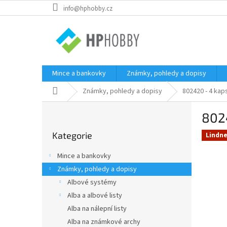
Přejít
info@hphobby.cz
na
obsah
Mince a bankovky
Známky, pohledy a dopisy
Domů
Známky, pohledy a dopisy
802420 - 4 kap
P
802
o
Přeskočit
s
Kategorie
kategorie
Lindne
t
r
Mince a bankovky
a
Známky, pohledy a dopisy
n
Albové systémy
n
í
Alba a albové listy
p
Alba na nálepní listy
a
Alba na známkové archy