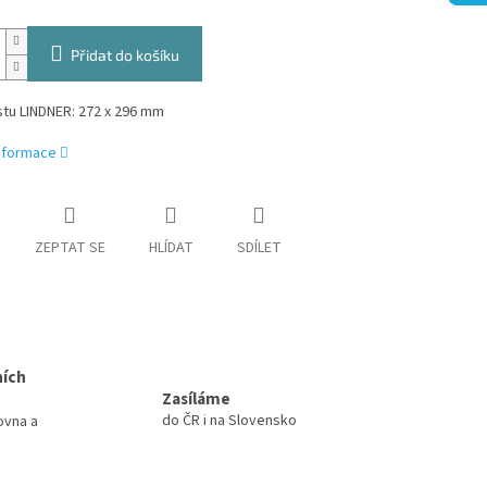
Přidat do košíku
stu LINDNER: 272 x 296 mm
informace
ZEPTAT SE
HLÍDAT
SDÍLET
ních
Zasíláme
do ČR i na Slovensko
ovna a