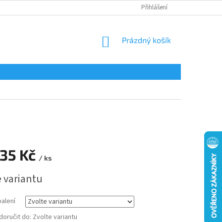
Přihlášení
NÁKUPNÍ
Prázdný košík
KOŠÍK
35 Kč
/ ks
e variantu
balení
oručit do:
Zvolte variantu