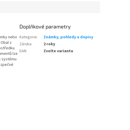
Doplňkové parametry
námky nebo
Kategorie
:
Známky, pohledy a dopisy
 Obal z
Záruka
:
2 roky
ostředku.
EAN
:
Zvolte variantu
umentů lze
st systému
bezpečné