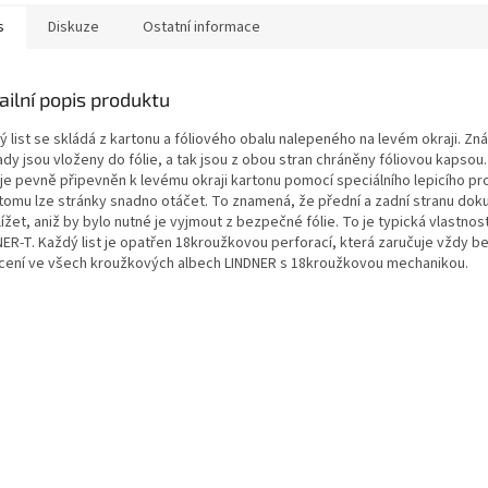
s
Diskuze
Ostatní informace
ailní popis produktu
ý list se skládá z kartonu a fóliového obalu nalepeného na levém okraji. Z
dy jsou vloženy do fólie, a tak jsou z obou stran chráněny fóliovou kapsou.
e je pevně připevněn k levému okraji kartonu pomocí speciálního lepicího pr
 tomu lze stránky snadno otáčet. To znamená, že přední a zadní stranu dok
ížet, aniž by bylo nutné je vyjmout z bezpečné fólie. To je typická vlastno
NER-T. Každý list je opatřen 18kroužkovou perforací, která zaručuje vždy 
cení ve všech kroužkových albech LINDNER s 18kroužkovou mechanikou.