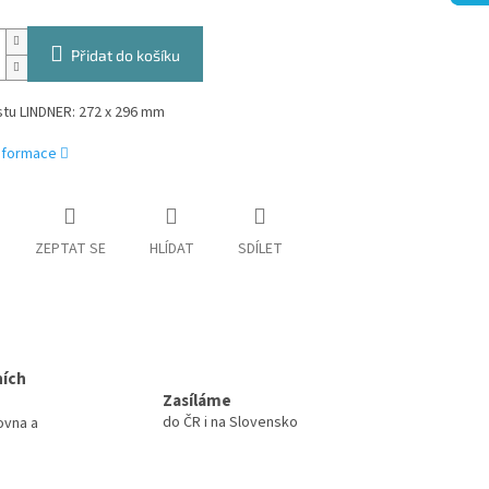
Přidat do košíku
stu LINDNER: 272 x 296 mm
informace
ZEPTAT SE
HLÍDAT
SDÍLET
ních
Zasíláme
do ČR i na Slovensko
ovna a