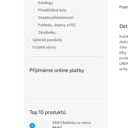
Katalogy
Popi
Předtištěné listy
Ostatní příslušenství
Pohledy, dopisy a FDC
Det
Zásobníky
Každ
Optické pomůcky
dokla
fóli
Ostatní obory
Díky
prohl
LIND
uchy
Přijímáme online platby
Top 10 produktů
GRIPS Bublinky na mince