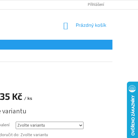
Přihlášení
NÁKUPNÍ
Prázdný košík
KOŠÍK
35 Kč
/ ks
e variantu
balení
oručit do:
Zvolte variantu