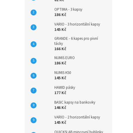
82 Kč
OPTIMA - 3 kapsy
186 Kč
VARIO - 3 horizontální kapsy
145 Kč
GRANDE - 6 kapes pro pivní
tácky
166 Kč
NUMIS EURO
186 Kč
NUMIS K50
145 Kč
HAWID pásky
177 Kč
BASIC kapsy na bankovky
146 Kč
VARIO - 2 horizontální kapsy
145 Kč
QUICKSLAB mincovní bublinky