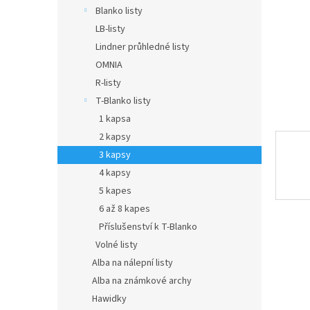
n
Blanko listy
e
LB-listy
l
Lindner průhledné listy
OMNIA
R-listy
T-Blanko listy
1 kapsa
2 kapsy
3 kapsy
4 kapsy
5 kapes
6 až 8 kapes
Příslušenství k T-Blanko
Volné listy
Alba na nálepní listy
Alba na známkové archy
Hawidky