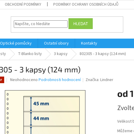
OBCHODNÍ PODMÍNKY
PODMÍNKY OCHRANY OSOBNÍCH ÚDAJŮ
HLEDAT
Optické pomůcky
Ostatní obory
Kontakty
isty
T-Blanko listy
3 kapsy
802305 - 3 kapsy (124 mm)
305 - 3 kapsy (124 mm)
Průměrné
Neohodnoceno
Podrobnosti hodnocení
Značka:
Lindner
r
hodnocení
produktu
od
1
je
0,0
Měrná
Zvolt
z
cena:
5
hvězdiček.
Velikost 
Můžeme d