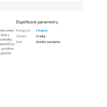
Doplňkové parametry
námky nebo
Kategorie
:
3 kapsy
 Obal z
Záruka
:
2 roky
ostředku.
EAN
:
Zvolte variantu
umentů lze
st systému
bezpečné