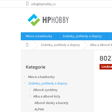
Přejít
info@hphobby.cz
na
obsah
Mince a bankovky
Známky, pohledy a dopisy
Domů
Známky, pohledy a dopisy
Alba a albové l
P
802
o
Přeskočit
s
Kategorie
kategorie
Lindne
t
r
Mince a bankovky
a
Známky, pohledy a dopisy
n
Albové systémy
n
í
Alba a albové listy
p
Albové desky a kazety
a
ALPHA