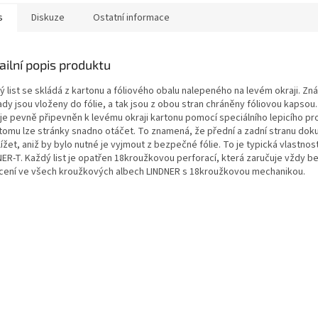
s
Diskuze
Ostatní informace
ailní popis produktu
ý list se skládá z kartonu a fóliového obalu nalepeného na levém okraji. Z
dy jsou vloženy do fólie, a tak jsou z obou stran chráněny fóliovou kapsou.
e je pevně připevněn k levému okraji kartonu pomocí speciálního lepicího pr
 tomu lze stránky snadno otáčet. To znamená, že přední a zadní stranu dok
ížet, aniž by bylo nutné je vyjmout z bezpečné fólie. To je typická vlastno
NER-T. Každý list je opatřen 18kroužkovou perforací, která zaručuje vždy 
cení ve všech kroužkových albech LINDNER s 18kroužkovou mechanikou.