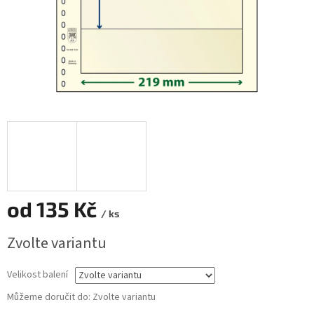
od
135 Kč
/ ks
Měrná
Zvolte variantu
cena:
Velikost balení
Můžeme doručit do:
Zvolte variantu