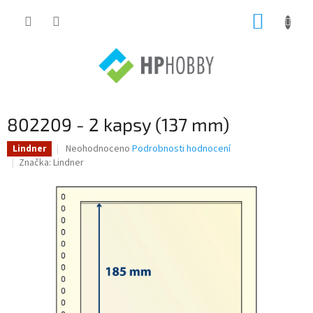
Přejít
NÁKUP
na
obsah
KOŠÍK
802209 - 2 kapsy (137 mm)
Průměrné
Neohodnoceno
Podrobnosti hodnocení
Lindner
hodnocení
Značka:
Lindner
produktu
je
0,0
z
5
hvězdiček.