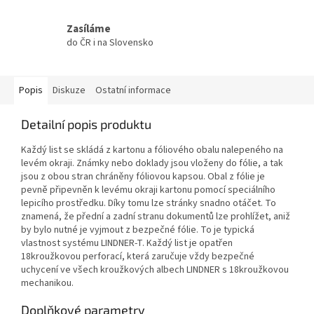
Zasíláme
do ČR i na Slovensko
Popis
Diskuze
Ostatní informace
Detailní popis produktu
Každý list se skládá z kartonu a fóliového obalu nalepeného na
levém okraji. Známky nebo doklady jsou vloženy do fólie, a tak
jsou z obou stran chráněny fóliovou kapsou. Obal z fólie je
pevně připevněn k levému okraji kartonu pomocí speciálního
lepicího prostředku. Díky tomu lze stránky snadno otáčet. To
znamená, že přední a zadní stranu dokumentů lze prohlížet, aniž
by bylo nutné je vyjmout z bezpečné fólie. To je typická
vlastnost systému LINDNER-T. Každý list je opatřen
18kroužkovou perforací, která zaručuje vždy bezpečné
uchycení ve všech kroužkových albech LINDNER s 18kroužkovou
mechanikou.
Doplňkové parametry