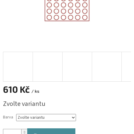
610 Kč
/ ks
Měrná
Zvolte variantu
cena:
Barva