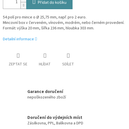
Přidat do košíku
54 polí pro mince o Ø 25,75 mm, např. pro 2 euro.
Mincovní box v červeném, vínovém, modrém, nebo černém provedení.
Formát: výška 20 mm, šířka 236 mm, hloubka 303 mm.
Detailní informace
ZEPTAT SE
HLÍDAT
SDÍLET
Garance doručení
nepoškozeného zboží
Doručení do výdejních míst
Zásilkovna, PPL, Balíkovna a DPD