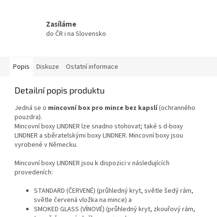
Zasíláme
do ČR i na Slovensko
Popis
Diskuze
Ostatní informace
Detailní popis produktu
Jedná se o
mincovní box pro mince bez kapslí
(ochranného
pouzdra).
Mincovní boxy LINDNER lze snadno stohovat; také s d-boxy
LINDNER a sběratelskými boxy LINDNER. Mincovní boxy jsou
vyrobené v Německu.
Mincovní boxy LINDNER jsou k dispozici v následujících
provedeních:
STANDARD (ČERVENÉ) (průhledný kryt, světle šedý rám,
světle červená vložka na mince) a
SMOKED GLASS (VÍNOVÉ) (průhledný kryt, zkouřový rám,