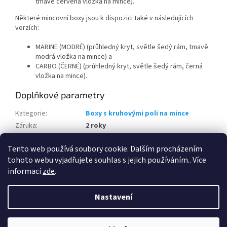
tmavě červená vložka na mince).
Některé mincovní boxy jsou k dispozici také v následujících
verzích:
MARINE (MODRÉ) (průhledný kryt, světle šedý rám, tmavě
modrá vložka na mince) a
CARBO (ČERNÉ) (průhledný kryt, světle šedý rám, černá
vložka na mince).
Doplňkové parametry
Kategorie
:
Boxy s kruhovými poli na mince
Záruka
:
2 roky
EAN
:
Zvolte variantu
Tento web používá soubory cookie. Dalším procházením
Způsob uložení mincí
:
Bez ochranného pouzdra
tohoto webu vyjadřujete souhlas s jejich používáním.. Více
informací
zde
.
Z
á
Nastavení
Vytvořil Shoptet
p
a
t