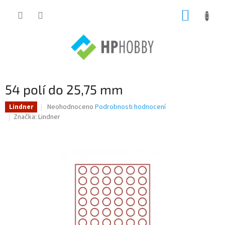
Přejít
NÁKUP
na
obsah
KOŠÍK
54 polí do 25,75 mm
Průměrné
Neohodnoceno
Podrobnosti hodnocení
Lindner
hodnocení
Značka:
Lindner
produktu
je
0,0
z
5
hvězdiček.